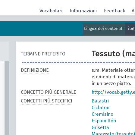
Vocabolari
Informazioni
Feedback
A
Lingua dei contenuti
ita
Tessuto (ma
TERMINE PREFERITO
DEFINIZIONE
s.m. Materiale otten
elementi di material
in un pezzo piatto.
CONCETTO PIÙ GENERALE
http://vocab.getty
CONCETTI PIÙ SPECIFICI
Balastri
Ciclaton
Cremisino
Espumillón
Grisetta
Marezzato (tessuto)