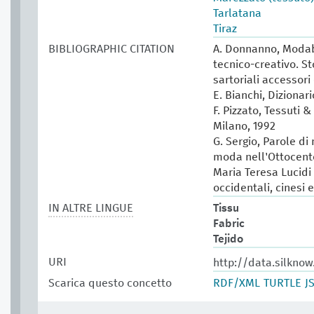
Tarlatana
Tiraz
BIBLIOGRAPHIC CITATION
A. Donnanno, Modabo
tecnico-creativo. St
sartoriali accessori 
E. Bianchi, Dizionar
F. Pizzato, Tessuti &
Milano, 1992
G. Sergio, Parole di
moda nell'Ottocento
Maria Teresa Lucidi (
occidentali, cinesi 
IN ALTRE LINGUE
Tissu
Fabric
Tejido
URI
http://data.silkno
Scarica questo concetto
RDF/XML
TURTLE
J