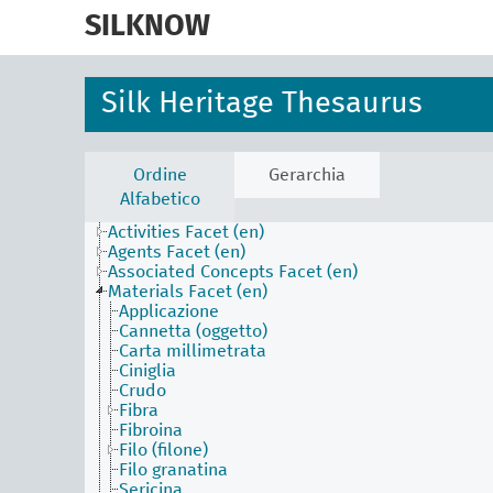
skip
to
SILKNOW
main
content
Silk Heritage Thesaurus
Ordine
Gerarchia
Alfabetico
Activities Facet (en)
Agents Facet (en)
Associated Concepts Facet (en)
Materials Facet (en)
Applicazione
Cannetta (oggetto)
Carta millimetrata
Ciniglia
Crudo
Fibra
Fibroina
Filo (filone)
Filo granatina
Sericina