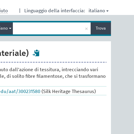
italiano
iuto
|
Linguaggio della interfaccia:
Inserisci
×
liano
Trova
un
termine
per
la
teriale)
ricerca
uto dall'azione di tessitura, intrecciando vari
e, di solito fibre filamentose, che si trasformano
.edu/aat/300231580
(Silk Heritage Thesaurus)