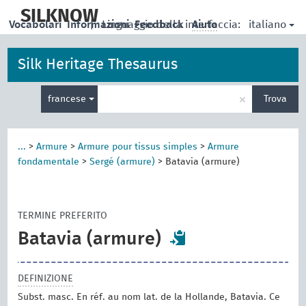
skip
to
SILKNOW
italiano
Vocabolari
Informazioni
|
Linguaggio della interfaccia:
Feedback
Aiuto
main
content
Silk Heritage Thesaurus
Inserisci
×
francese
Trova
un
termine
per
la
...
>
Armure
>
Armure pour tissus simples
>
Armure
ricerca
fondamentale
>
Sergé (armure)
>
Batavia (armure)
TERMINE PREFERITO
Batavia (armure)
DEFINIZIONE
Subst. masc. En réf. au nom lat. de la Hollande, Batavia. Ce