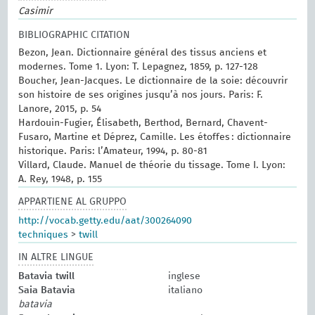
Casimir
BIBLIOGRAPHIC CITATION
Bezon, Jean. Dictionnaire général des tissus anciens et
modernes.‎ Tome 1.‎ Lyon: T. Lepagnez, 1859, p. 127-128
Boucher, Jean-Jacques. Le dictionnaire de la soie: découvrir
son histoire de ses origines jusqu’à nos jours. Paris: F.
Lanore, 2015, p. 54
Hardouin-Fugier, Élisabeth, Berthod, Bernard, Chavent-
Fusaro, Martine et Déprez, Camille. Les étoffes : dictionnaire
historique. Paris: l’Amateur, 1994, p. 80-81
Villard, Claude. Manuel de théorie du tissage. Tome I. Lyon:
A. Rey, 1948, p. 155
APPARTIENE AL GRUPPO
http://vocab.getty.edu/aat/300264090
techniques
>
twill
IN ALTRE LINGUE
Batavia twill
inglese
Saia Batavia
italiano
batavia