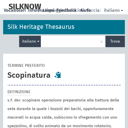
skip
to
SILKNOW
italiano
Vocabolari
Informazioni
|
Linguaggio della interfaccia:
Feedback
Aiuto
main
content
Silk Heritage Thesaurus
Inserisci
×
italiano
Trova
un
termine
per
la
TERMINE PREFERITO
ricerca
Scopinatura
DEFINIZIONE
s.f. der. scopinare operazione preparatoria alla trattura della
seta durante la quale i bozzoli dei bachi, opportunamente
macerati in acqua calda, subiscono lo sfregamento con uno
spazzolino, di solito animato da un movimento rotatorio;