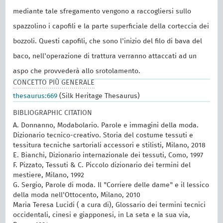
mediante tale sfregamento vengono a raccogliersi sullo
spazzolino i capofili e la parte superficiale della corteccia dei
bozzoli. Questi capofili, che sono l'inizio del filo di bava del
baco, nell'operazione di trattura verranno attaccati ad un
aspo che provvederà allo srotolamento.
CONCETTO PIÙ GENERALE
thesaurus:669
(Silk Heritage Thesaurus)
BIBLIOGRAPHIC CITATION
A. Donnanno, Modabolario. Parole e immagini della moda.
Dizionario tecnico-creativo. Storia del costume tessuti e
tessitura tecniche sartoriali accessori e stilisti, Milano, 2018
E. Bianchi, Dizionario internazionale dei tessuti, Como, 1997
F. Pizzato, Tessuti & C. Piccolo dizionario dei termini del
mestiere, Milano, 1992
G. Sergio, Parole di moda. Il "Corriere delle dame" e il lessico
della moda nell'Ottocento, Milano, 2010
Maria Teresa Lucidi ( a cura di), Glossario dei termini tecnici
occidentali, cinesi e giapponesi, in La seta e la sua via,