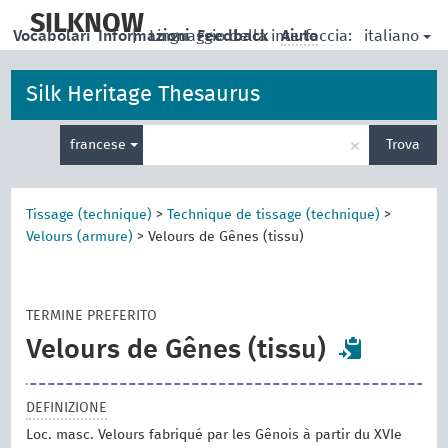
skip
to
SILKNOW
italiano
Vocabolari
Informazioni
|
Linguaggio della interfaccia:
Feedback
Aiuto
main
content
Silk Heritage Thesaurus
Inserisci
×
francese
Trova
un
termine
per
la
Tissage (technique)
>
Technique de tissage (technique)
>
ricerca
Velours (armure)
>
Velours de Gênes (tissu)
TERMINE PREFERITO
Velours de Gênes (tissu)
DEFINIZIONE
Loc. masc. Velours fabriqué par les Gênois à partir du XVIe