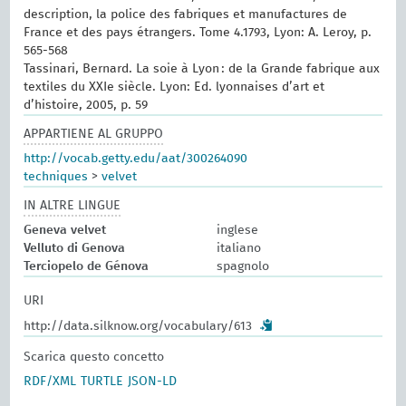
description, la police des fabriques et manufactures de
France et des pays étrangers. Tome 4.1793, Lyon: A. Leroy, p.
565-568
Tassinari, Bernard. La soie à Lyon : de la Grande fabrique aux
textiles du XXIe siècle. Lyon: Ed. lyonnaises d’art et
d’histoire, 2005, p. 59
APPARTIENE AL GRUPPO
http://vocab.getty.edu/aat/300264090
techniques
>
velvet
IN ALTRE LINGUE
Geneva velvet
inglese
Velluto di Genova
italiano
Terciopelo de Génova
spagnolo
URI
http://data.silknow.org/vocabulary/613
Scarica questo concetto
RDF/XML
TURTLE
JSON-LD