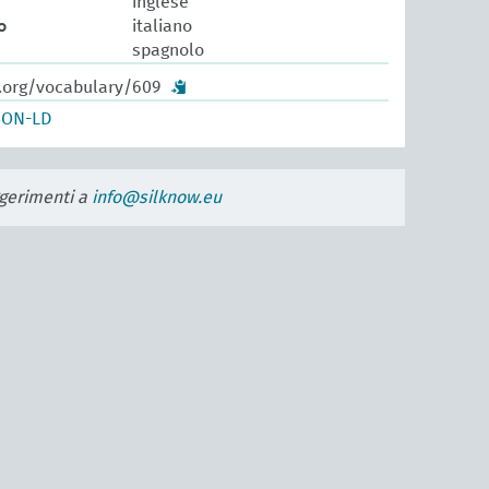
inglese
o
italiano
spagnolo
w.org/vocabulary/609
SON-LD
uggerimenti a
info@silknow.eu