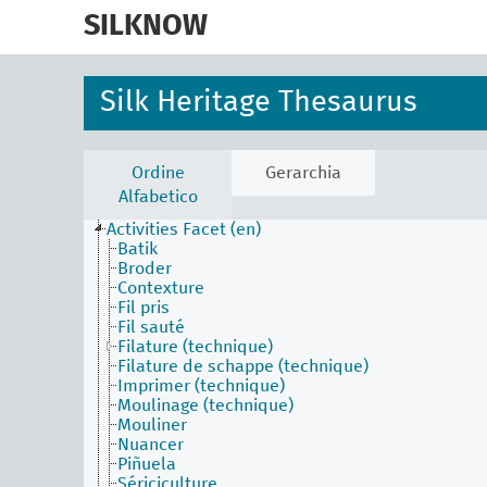
skip
to
SILKNOW
main
content
Silk Heritage Thesaurus
Ordine
Gerarchia
Alfabetico
Activities Facet (en)
Batik
Broder
Contexture
Fil pris
Fil sauté
Filature (technique)
Filature de schappe (technique)
Imprimer (technique)
Moulinage (technique)
Mouliner
Nuancer
Piñuela
Sériciculture