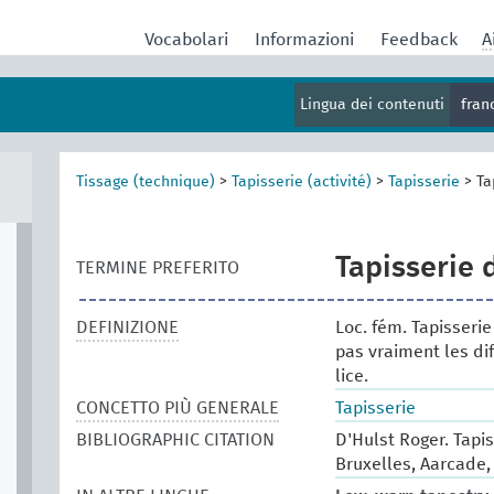
Vocabolari
Informazioni
Feedback
A
Lingua dei contenuti
fran
Tissage (technique)
>
Tapisserie (activité)
>
Tapisserie
>
Ta
Tapisserie 
TERMINE PREFERITO
DEFINIZIONE
Loc. fém. Tapisserie
pas vraiment les di
lice.
CONCETTO PIÙ GENERALE
Tapisserie
BIBLIOGRAPHIC CITATION
D'Hulst Roger. Tapi
Bruxelles, Aarcade, 