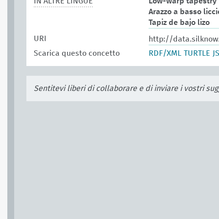
IN ALTRE LINGUE
Low-warp tapestry
Arazzo a basso licci
Tapiz de bajo lizo
URI
http://data.silkno
Scarica questo concetto
RDF/XML
TURTLE
J
Sentitevi liberi di collaborare e di inviare i vostri s