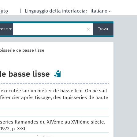
italiano
iuto
|
Linguaggio della interfaccia:
Inserisci
×
cese
Trova
un
termine
per
la
pisserie de basse lisse
ricerca
de basse lisse
 executée sur un métier de basse lice. On ne sait
fférencier après tissage, des tapisseries de haute
sseries flamandes du XIVème au XVIIème siècle.
1972, p. X-XI