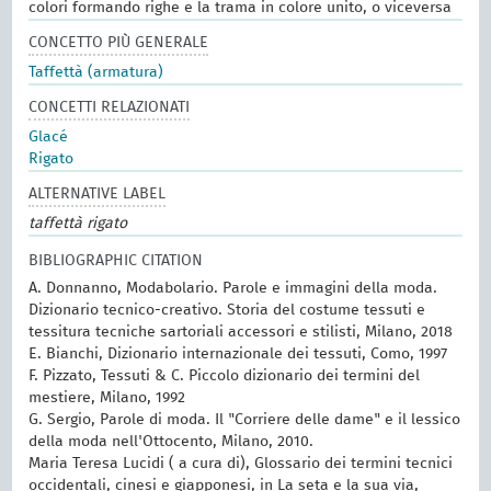
colori formando righe e la trama in colore unito, o viceversa
CONCETTO PIÙ GENERALE
Taffettà (armatura)
CONCETTI RELAZIONATI
Glacé
Rigato
ALTERNATIVE LABEL
taffettà rigato
BIBLIOGRAPHIC CITATION
A. Donnanno, Modabolario. Parole e immagini della moda.
Dizionario tecnico-creativo. Storia del costume tessuti e
tessitura tecniche sartoriali accessori e stilisti, Milano, 2018
E. Bianchi, Dizionario internazionale dei tessuti, Como, 1997
F. Pizzato, Tessuti & C. Piccolo dizionario dei termini del
mestiere, Milano, 1992
G. Sergio, Parole di moda. Il "Corriere delle dame" e il lessico
della moda nell'Ottocento, Milano, 2010.
Maria Teresa Lucidi ( a cura di), Glossario dei termini tecnici
occidentali, cinesi e giapponesi, in La seta e la sua via,