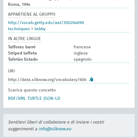
Roma, 1994
APPARTIENE AL GRUPPO
http://vocab.getty.edu/aat/300264090
techniques
>
tabby
IN ALTRE LINGUE
Tafferas barré
francese
Striped taffeta
inglese
Tafetán listado
spagnolo
URI
http://data.silknow.org/vocabulary/606
Scarica questo concetto
RDF/XML
TURTLE
JSON-LD
Sentitevi liberi di collaborare e di inviare i vostri
suggerimenti a
info@silknow.eu