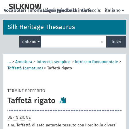
skip
to
SILKNOW
italiano
Vocabolari
Informazioni
|
Linguaggio della interfaccia:
Feedback
Aiuto
main
content
Silk Heritage Thesaurus
Inserisci
×
italiano
Trova
un
termine
per
la
...
>
Armatura
>
Intreccio semplice
>
Intreccio fondamentale
>
ricerca
Taffettà (armatura)
>
Taffetà rigato
TERMINE PREFERITO
Taffetà rigato
DEFINIZIONE
s.m. Taffettà di seta naturale tessuto con l'ordito in diversi