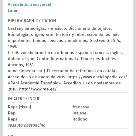
Acanalado transversal
Lana
BIBLIOGRAPHIC CITATION
Castany Saládrigas, Francisco. Diccionario de tejidos.
Etimología, origen, arte, historia y fabricación de los más
importantes tejidos clásicos y modernos. Gustavo Gil S.A.,
1949.
CIETA. vocabulario Técnico Tejidos Español, francés, inglés,
italiano. Lyon: Centre International d’Etude des Textiles
Anciens, 1963
«enciclopèdia.cat | El cercador de referència en català».
Accedido 18 de enero de 2019. https://www.enciclopedia.cat/
«Real Academia Española». Accedido 20 de noviembre de
2018. http://www.rae.es/
IN ALTRE LINGUE
Reps (tissu)
francese
Rep
inglese
Reps
italiano
tessuto bastoncino