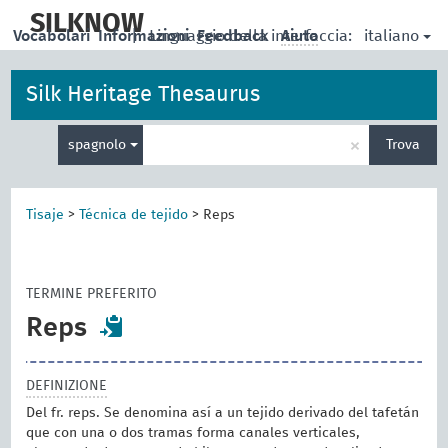
skip
to
SILKNOW
italiano
Vocabolari
Informazioni
|
Linguaggio della interfaccia:
Feedback
Aiuto
main
content
Silk Heritage Thesaurus
Inserisci
×
spagnolo
Trova
un
termine
per
la
Tisaje
>
Técnica de tejido
>
Reps
ricerca
TERMINE PREFERITO
Reps
DEFINIZIONE
Del fr. reps. Se denomina así a un tejido derivado del tafetán
que con una o dos tramas forma canales verticales,