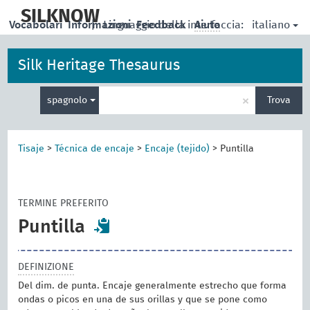
skip
to
SILKNOW
italiano
Vocabolari
Informazioni
|
Linguaggio della interfaccia:
Feedback
Aiuto
main
content
Silk Heritage Thesaurus
Inserisci
×
spagnolo
Trova
un
termine
per
la
Tisaje
>
Técnica de encaje
>
Encaje (tejido)
>
Puntilla
ricerca
TERMINE PREFERITO
Puntilla
DEFINIZIONE
Del dim. de punta. Encaje generalmente estrecho que forma
ondas o picos en una de sus orillas y que se pone como