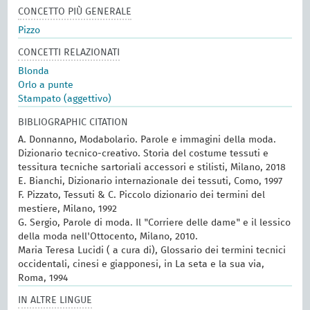
CONCETTO PIÙ GENERALE
Pizzo
CONCETTI RELAZIONATI
Blonda
Orlo a punte
Stampato (aggettivo)
BIBLIOGRAPHIC CITATION
A. Donnanno, Modabolario. Parole e immagini della moda.
Dizionario tecnico-creativo. Storia del costume tessuti e
tessitura tecniche sartoriali accessori e stilisti, Milano, 2018
E. Bianchi, Dizionario internazionale dei tessuti, Como, 1997
F. Pizzato, Tessuti & C. Piccolo dizionario dei termini del
mestiere, Milano, 1992
G. Sergio, Parole di moda. Il "Corriere delle dame" e il lessico
della moda nell'Ottocento, Milano, 2010.
Maria Teresa Lucidi ( a cura di), Glossario dei termini tecnici
occidentali, cinesi e giapponesi, in La seta e la sua via,
Roma, 1994
IN ALTRE LINGUE