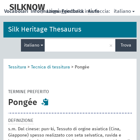
skip
to
SILKNOW
italiano
Vocabolari
Informazioni
|
Linguaggio della interfaccia:
Feedback
Aiuto
main
content
Silk Heritage Thesaurus
Inserisci
×
italiano
Trova
un
termine
per
la
Tessitura
>
Tecnica di tessitura
>
Pongée
ricerca
TERMINE PREFERITO
Pongée
DEFINIZIONE
s.m. Dal cinese: pun-ki, Tessuto di orgine asiatica (Cina,
Giappone) spesso realizzato con seta selvatica, ruvida e