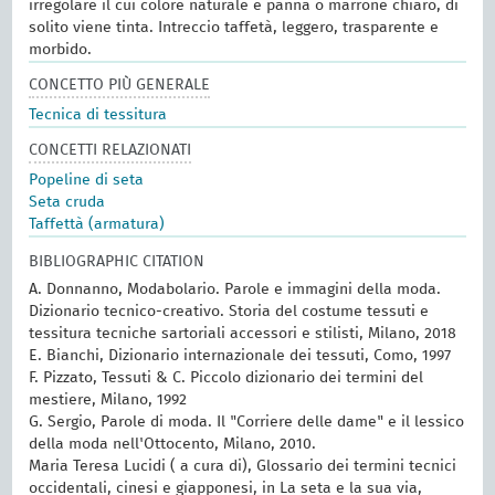
irregolare il cui colore naturale è panna o marrone chiaro, di
solito viene tinta. Intreccio taffetà, leggero, trasparente e
morbido.
CONCETTO PIÙ GENERALE
Tecnica di tessitura
CONCETTI RELAZIONATI
Popeline di seta
Seta cruda
Taffettà (armatura)
BIBLIOGRAPHIC CITATION
A. Donnanno, Modabolario. Parole e immagini della moda.
Dizionario tecnico-creativo. Storia del costume tessuti e
tessitura tecniche sartoriali accessori e stilisti, Milano, 2018
E. Bianchi, Dizionario internazionale dei tessuti, Como, 1997
F. Pizzato, Tessuti & C. Piccolo dizionario dei termini del
mestiere, Milano, 1992
G. Sergio, Parole di moda. Il "Corriere delle dame" e il lessico
della moda nell'Ottocento, Milano, 2010.
Maria Teresa Lucidi ( a cura di), Glossario dei termini tecnici
occidentali, cinesi e giapponesi, in La seta e la sua via,