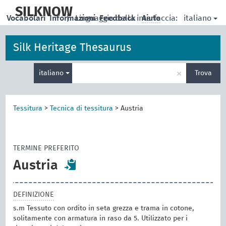
skip
to
SILKNOW
italiano
Vocabolari
Informazioni
|
Linguaggio della interfaccia:
Feedback
Aiuto
main
content
Silk Heritage Thesaurus
Inserisci
×
italiano
Trova
un
termine
per
la
Tessitura
>
Tecnica di tessitura
>
Austria
ricerca
TERMINE PREFERITO
Austria
DEFINIZIONE
s.m Tessuto con ordito in seta grezza e trama in cotone,
solitamente con armatura in raso da 5. Utilizzato per i