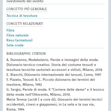
rivestimenti del vestito
CONCETTO PIÙ GENERALE
Tecnica di tessitura
CONCETTI RELAZIONATI
Fibra
Fibra naturale
Raso (armatura)
Seta cruda
BIBLIOGRAPHIC CITATION
A. Donnanno, Modabolario. Parole e immagini della moda.
Dizionario tecnico-creativo. Storia del costume tessuti e
tessitura tecniche sartoriali accessori e stilisti, Milano, 2018
E. Bianchi, Dizionario internazionale dei tessuti, Como, 1997
F. Pizzato, Tessuti & C. Piccolo dizionario dei termini del
mestiere, Milano, 1992
G. Sergio, Parole di moda. Il "Corriere delle dame" e il lessico
della moda nell'Ottocento, Milano, 2010.
Maria Teresa Lucidi ( a cura di), Glossario dei termini tecnici
occidentali, cinesi e giapponesi, in La seta e la sua via,
Roma, 1994