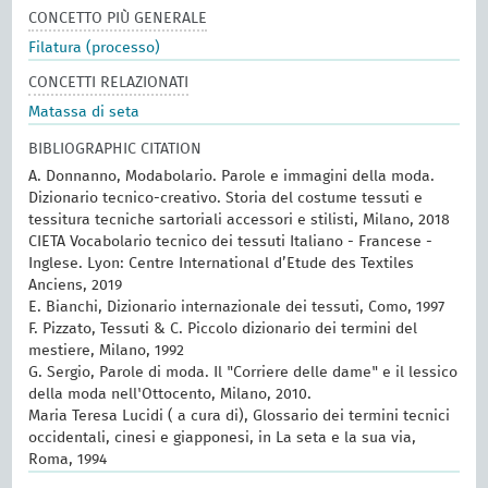
CONCETTO PIÙ GENERALE
Filatura (processo)
CONCETTI RELAZIONATI
Matassa di seta
BIBLIOGRAPHIC CITATION
A. Donnanno, Modabolario. Parole e immagini della moda.
Dizionario tecnico-creativo. Storia del costume tessuti e
tessitura tecniche sartoriali accessori e stilisti, Milano, 2018
CIETA Vocabolario tecnico dei tessuti Italiano - Francese -
Inglese. Lyon: Centre International d’Etude des Textiles
Anciens, 2019
E. Bianchi, Dizionario internazionale dei tessuti, Como, 1997
F. Pizzato, Tessuti & C. Piccolo dizionario dei termini del
mestiere, Milano, 1992
G. Sergio, Parole di moda. Il "Corriere delle dame" e il lessico
della moda nell'Ottocento, Milano, 2010.
Maria Teresa Lucidi ( a cura di), Glossario dei termini tecnici
occidentali, cinesi e giapponesi, in La seta e la sua via,
Roma, 1994