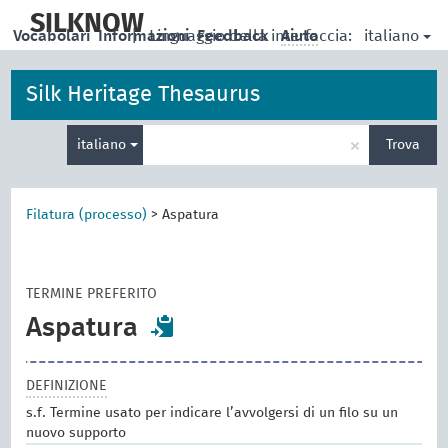
skip
to
SILKNOW
italiano
Vocabolari
Informazioni
|
Linguaggio della interfaccia:
Feedback
Aiuto
main
content
Silk Heritage Thesaurus
Inserisci
×
italiano
Trova
un
termine
per
la
Filatura (processo)
>
Aspatura
ricerca
TERMINE PREFERITO
Aspatura
DEFINIZIONE
s.f. Termine usato per indicare l’avvolgersi di un filo su un
nuovo supporto