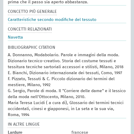
prima che il passo sia aperto abbastanza.
CONCETTO PIÙ GENERALE
Caratteristiche secondo modifiche del tessuto
CONCETTI RELAZIONATI
Navetta
BIBLIOGRAPHIC CITATION
A. Donnanno, Modabolario. Parole e immagini della moda.
Dizionario tecnico-creativo. Storia del costume tessuti e
tessitura tecniche sartoriali accessori e stilisti, Milano, 2018
E. Bianchi, Dizionario internazionale dei tessuti, Como, 1997
F. Pizzato, Tessuti & C. Piccolo dizionario dei termini del
mestiere, Milano, 1992
G. Sergio, Parole di moda. Il "Corriere delle dame" e il lessico
della moda nell'Ottocento, Milano, 2010.
Maria Teresa Lucidi ( a cura di), Glossario dei termini tecnici
occidentali, cinesi e giapponesi, in La seta e la sua via,
Roma, 1994
IN ALTRE LINGUE
Lardure
francese