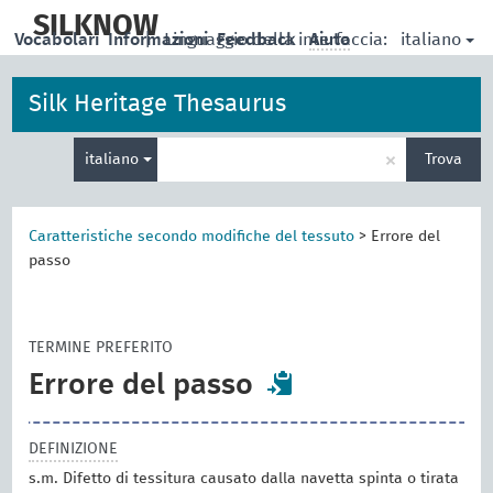
skip
to
SILKNOW
italiano
Vocabolari
Informazioni
|
Linguaggio della interfaccia:
Feedback
Aiuto
main
content
Silk Heritage Thesaurus
Inserisci
×
italiano
Trova
un
termine
per
la
Caratteristiche secondo modifiche del tessuto
>
Errore del
ricerca
passo
TERMINE PREFERITO
Errore del passo
DEFINIZIONE
s.m. Difetto di tessitura causato dalla navetta spinta o tirata