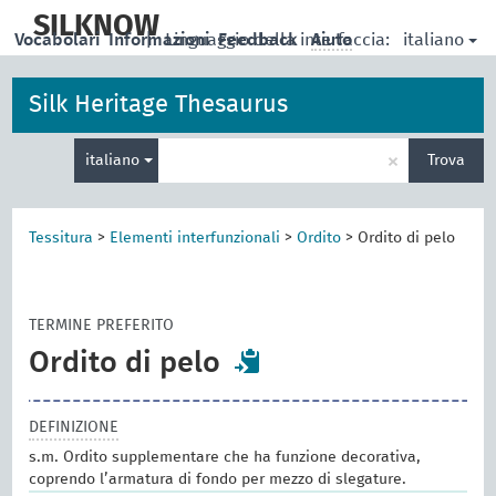
skip
to
SILKNOW
italiano
Vocabolari
Informazioni
|
Linguaggio della interfaccia:
Feedback
Aiuto
main
content
Silk Heritage Thesaurus
Inserisci
×
italiano
Trova
un
termine
per
la
Tessitura
>
Elementi interfunzionali
>
Ordito
>
Ordito di pelo
ricerca
TERMINE PREFERITO
Ordito di pelo
DEFINIZIONE
s.m. Ordito supplementare che ha funzione decorativa,
coprendo l’armatura di fondo per mezzo di slegature.