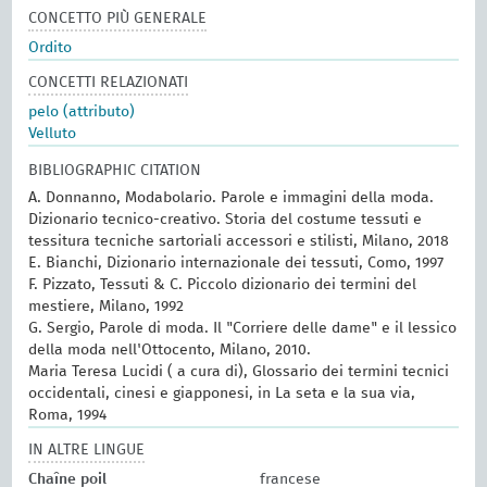
CONCETTO PIÙ GENERALE
Ordito
CONCETTI RELAZIONATI
pelo (attributo)
Velluto
BIBLIOGRAPHIC CITATION
A. Donnanno, Modabolario. Parole e immagini della moda.
Dizionario tecnico-creativo. Storia del costume tessuti e
tessitura tecniche sartoriali accessori e stilisti, Milano, 2018
E. Bianchi, Dizionario internazionale dei tessuti, Como, 1997
F. Pizzato, Tessuti & C. Piccolo dizionario dei termini del
mestiere, Milano, 1992
G. Sergio, Parole di moda. Il "Corriere delle dame" e il lessico
della moda nell'Ottocento, Milano, 2010.
Maria Teresa Lucidi ( a cura di), Glossario dei termini tecnici
occidentali, cinesi e giapponesi, in La seta e la sua via,
Roma, 1994
IN ALTRE LINGUE
Chaîne poil
francese