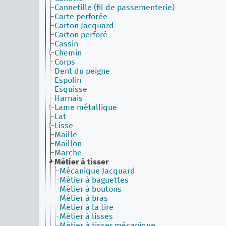
Cannetille (fil de passementerie)
Carte perforée
Carton Jacquard
Carton perforé
Cassin
Chemin
Corps
Dent du peigne
Espolin
Esquisse
Harnais
Lame métallique
Lat
Lisse
Maille
Maillon
Marche
Métier à tisser
Mécanique Jacquard
Métier à baguettes
Métier à boutons
Métier à bras
Métier à la tire
Métier à lisses
Métier à tisser mécanique