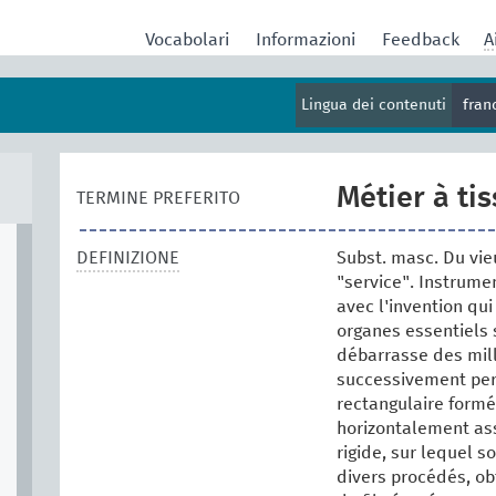
Vocabolari
Informazioni
Feedback
A
Lingua dei contenuti
fran
Métier à tis
TERMINE PREFERITO
DEFINIZIONE
Subst. masc. Du vieu
"service". Instrumen
avec l'invention qu
organes essentiels 
débarrasse des mill
successivement perf
rectangulaire formé
horizontalement as
rigide, sur lequel s
divers procédés, ob