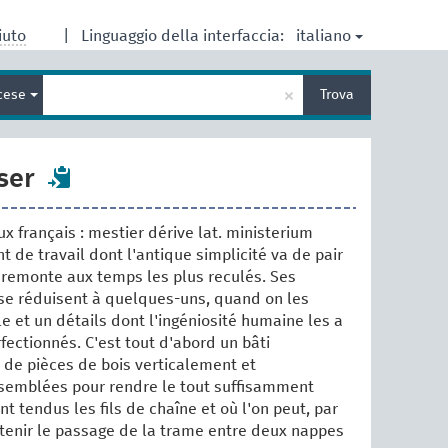
italiano
iuto
|
Linguaggio della interfaccia:
Inserisci
×
cese
Trova
un
termine
per
la
ser
ricerca
x français : mestier dérive lat. ministerium
t de travail dont l'antique simplicité va de pair
i remonte aux temps les plus reculés. Ses
se réduisent à quelques-uns, quand on les
e et un détails dont l'ingéniosité humaine les a
ectionnés. C'est tout d'abord un bâti
 de pièces de bois verticalement et
semblées pour rendre le tout suffisamment
ont tendus les fils de chaîne et où l'on peut, par
tenir le passage de la trame entre deux nappes