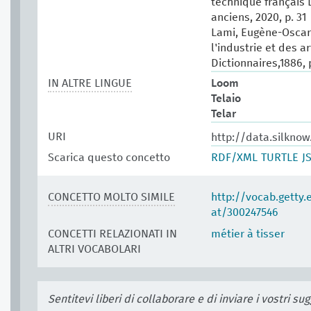
technique français 
anciens, 2020, p. 31
Lami, Eugène-Oscar.
l'industrie et des ar
Dictionnaires,1886, 
IN ALTRE LINGUE
Loom
Telaio
Telar
URI
http://data.silkno
Scarica questo concetto
RDF/XML
TURTLE
J
CONCETTO MOLTO SIMILE
http://vocab.getty
at/300247546
CONCETTI RELAZIONATI IN
métier à tisser
ALTRI VOCABOLARI
Sentitevi liberi di collaborare e di inviare i vostri s