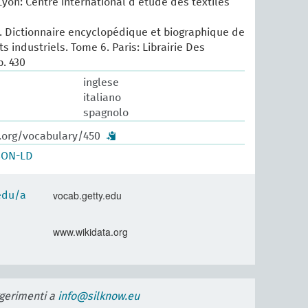
Lyon: Centre international d’étude des textiles
 Dictionnaire encyclopédique et biographique de
ts industriels. Tome 6. Paris: Librairie Des
p. 430
inglese
italiano
spagnolo
w.org/vocabulary/450
SON-LD
vocab.getty.edu
.edu/a
www.wikidata.org
uggerimenti a
info@silknow.eu