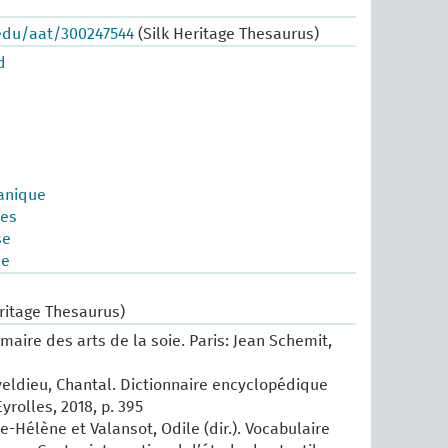
.edu/aat/300247544
(Silk Heritage Thesaurus)
d
canique
tes
se
se
ritage Thesaurus)
maire des arts de la soie. Paris: Jean Schemit,
eldieu, Chantal. Dictionnaire encyclopédique
Eyrolles, 2018, p. 395
e-Hélène et Valansot, Odile (dir.). Vocabulaire