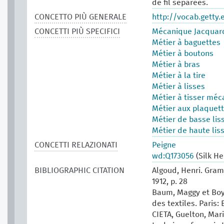
de fil séparées.
CONCETTO PIÙ GENERALE
http://vocab.getty
CONCETTI PIÙ SPECIFICI
Mécanique Jacquar
Métier à baguettes
Métier à boutons
Métier à bras
Métier à la tire
Métier à lisses
Métier à tisser mé
Métier aux plaquet
Métier de basse lis
Métier de haute lis
CONCETTI RELAZIONATI
Peigne
wd:Q173056
(Silk He
BIBLIOGRAPHIC CITATION
Algoud, Henri. Gram
1912, p. 28
Baum, Maggy et Boy
des textiles. Paris: 
CIETA, Guelton, Mari