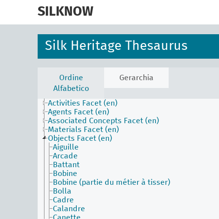
skip
to
SILKNOW
main
content
Silk Heritage Thesaurus
Ordine
Gerarchia
Alfabetico
Activities Facet (en)
Agents Facet (en)
Associated Concepts Facet (en)
Materials Facet (en)
Objects Facet (en)
Aiguille
Arcade
Battant
Bobine
Bobine (partie du métier à tisser)
Bolla
Cadre
Calandre
Canette