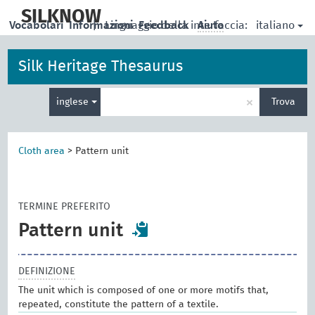
skip
to
SILKNOW
italiano
Vocabolari
Informazioni
|
Linguaggio della interfaccia:
Feedback
Aiuto
main
content
Silk Heritage Thesaurus
Inserisci
×
inglese
Trova
un
termine
per
la
Cloth area
>
Pattern unit
ricerca
TERMINE PREFERITO
Pattern unit
DEFINIZIONE
The unit which is composed of one or more motifs that,
repeated, constitute the pattern of a textile.