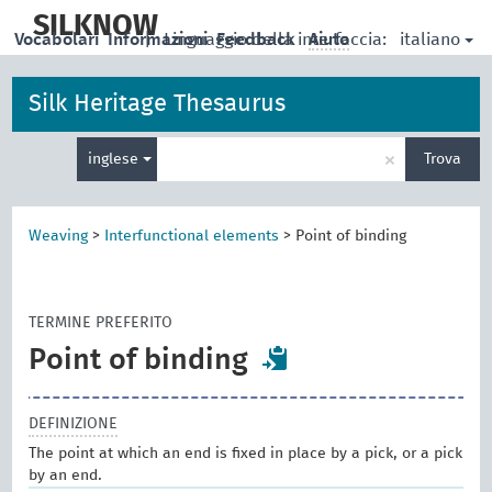
skip
to
SILKNOW
italiano
Vocabolari
Informazioni
|
Linguaggio della interfaccia:
Feedback
Aiuto
main
content
Silk Heritage Thesaurus
Inserisci
×
inglese
Trova
un
termine
per
la
Weaving
>
Interfunctional elements
>
Point of binding
ricerca
TERMINE PREFERITO
Point of binding
DEFINIZIONE
The point at which an end is fixed in place by a pick, or a pick
by an end.