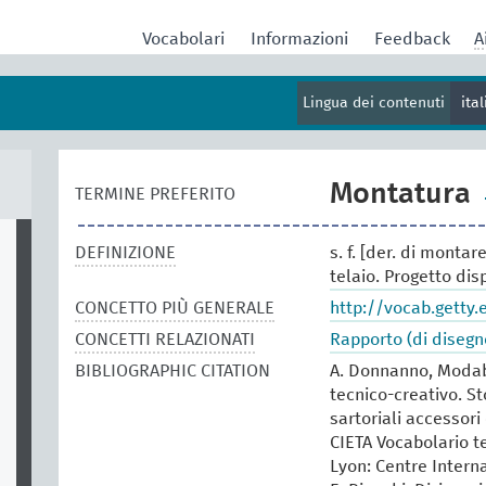
Vocabolari
Informazioni
Feedback
A
Lingua dei contenuti
ita
Montatura
TERMINE PREFERITO
DEFINIZIONE
s. f. [der. di montar
telaio. Progetto dispo
CONCETTO PIÙ GENERALE
http://vocab.getty
CONCETTI RELAZIONATI
Rapporto (di disegn
BIBLIOGRAPHIC CITATION
A. Donnanno, Modabo
tecnico-creativo. St
sartoriali accessori 
CIETA Vocabolario te
Lyon: Centre Intern