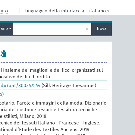
italiano
iuto
|
Linguaggio della interfaccia:
Inserisci
×
liano
Trova
un
termine
per
la
ricerca
e] Insieme dei maglioni e dei licci organizzati sul
sitivo dei fili di ordito.
.edu/aat/300247544
(Silk Heritage Thesaurus)
o)
lario. Parole e immagini della moda. Dizionario
oria del costume tessuti e tessitura tecniche
e stilisti, Milano, 2018
cnico dei tessuti Italiano - Francese - Inglese.
ational d’Etude des Textiles Anciens, 2019