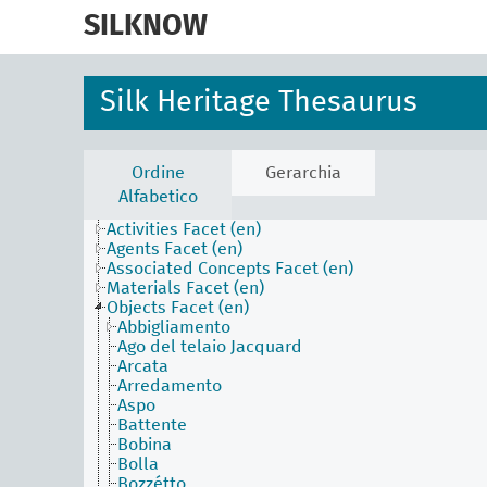
skip
to
SILKNOW
main
content
Silk Heritage Thesaurus
Ordine
Gerarchia
Alfabetico
Activities Facet (en)
Agents Facet (en)
Associated Concepts Facet (en)
Materials Facet (en)
Objects Facet (en)
Abbigliamento
Ago del telaio Jacquard
Arcata
Arredamento
Aspo
Battente
Bobina
Bolla
Bozzétto