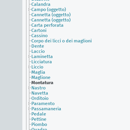
Calandra
Campo (oggetto)
Cannetta (oggetto)
Cannetta (oggetto)
Carta perforata
Cartoni
Cassino
Corpo dei licci o dei maglioni
Dente
Laccio
Laminetta
Licciatura
Liccio
Maglia
Maglione
Montatura
Nastro
Navetta
Orditoio
Paramento
Passamaneria
Pedale
Pettine
Piombo
Quadro