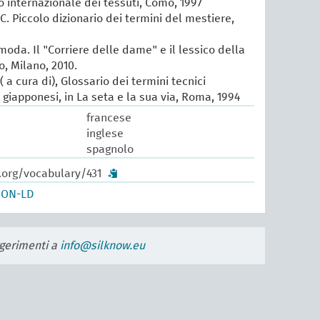
io internazionale dei tessuti, Como, 1997
 C. Piccolo dizionario dei termini del mestiere,
 moda. Il "Corriere delle dame" e il lessico della
, Milano, 2010.
 a cura di), Glossario dei termini tecnici
e giapponesi, in La seta e la sua via, Roma, 1994
francese
inglese
spagnolo
.org/vocabulary/431
SON-LD
uggerimenti a
info@silknow.eu