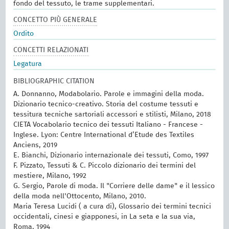
fondo del tessuto, le trame supplementari.
CONCETTO PIÙ GENERALE
Ordito
CONCETTI RELAZIONATI
Legatura
BIBLIOGRAPHIC CITATION
A. Donnanno, Modabolario. Parole e immagini della moda.
Dizionario tecnico-creativo. Storia del costume tessuti e
tessitura tecniche sartoriali accessori e stilisti, Milano, 2018
CIETA Vocabolario tecnico dei tessuti Italiano - Francese -
Inglese. Lyon: Centre International d’Etude des Textiles
Anciens, 2019
E. Bianchi, Dizionario internazionale dei tessuti, Como, 1997
F. Pizzato, Tessuti & C. Piccolo dizionario dei termini del
mestiere, Milano, 1992
G. Sergio, Parole di moda. Il "Corriere delle dame" e il lessico
della moda nell'Ottocento, Milano, 2010.
Maria Teresa Lucidi ( a cura di), Glossario dei termini tecnici
occidentali, cinesi e giapponesi, in La seta e la sua via,
Roma, 1994