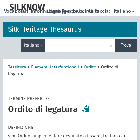
skip
to
SILKNOW
italiano
Vocabolari
Informazioni
|
Linguaggio della interfaccia:
Feedback
Aiuto
main
content
Silk Heritage Thesaurus
Inserisci
×
italiano
Trova
un
termine
per
la
Tessitura
>
Elementi interfunzionali
>
Ordito
>
Ordito di
ricerca
legatura
TERMINE PREFERITO
Ordito di legatura
DEFINIZIONE
s.m. Ordito supplementare destinato a fissare, tra loro o al