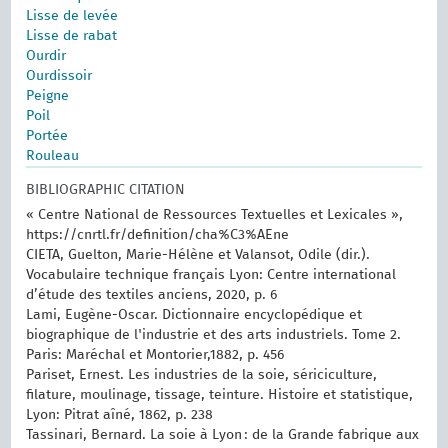
Lisse de levée
Lisse de rabat
Ourdir
Ourdissoir
Peigne
Poil
Portée
Rouleau
BIBLIOGRAPHIC CITATION
« Centre National de Ressources Textuelles et Lexicales »,
https://cnrtl.fr/definition/cha%C3%AEne
CIETA, Guelton, Marie-Hélène et Valansot, Odile (dir.).
Vocabulaire technique français Lyon: Centre international
d’étude des textiles anciens, 2020, p. 6
Lami, Eugène-Oscar. Dictionnaire encyclopédique et
biographique de l'industrie et des arts industriels. Tome 2.
Paris: Maréchal et Montorier,1882, p. 456
Pariset, Ernest. Les industries de la soie, sériciculture,
filature, moulinage, tissage, teinture. Histoire et statistique,
Lyon: Pitrat aîné, 1862, p. 238
Tassinari, Bernard. La soie à Lyon : de la Grande fabrique aux