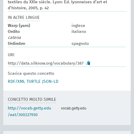
textiles du XXIe siècle. Lyon: Ed. lyonnaises d’art et
d’histoire, 2005, p. 42
IN ALTRE LINGUE
Warp (yarn)
inglese
Ordito
italiano
catena
Urdimbre
spagnolo
URI
http://data.silknow.org/vocabulary/387
Scarica questo concetto
RDF/XML
TURTLE
JSON-LD
CONCETTO MOLTO SIMILE
vocab.getty.edu
http://vocab.getty.edu
/aat/300227930