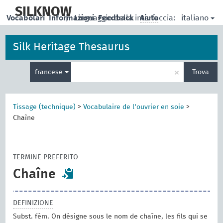
skip
to
SILKNOW
italiano
Vocabolari
Informazioni
|
Linguaggio della interfaccia:
Feedback
Aiuto
main
content
Silk Heritage Thesaurus
Inserisci
×
francese
Trova
un
termine
per
la
Tissage (technique)
>
Vocabulaire de l'ouvrier en soie
>
ricerca
Chaîne
TERMINE PREFERITO
Chaîne
DEFINIZIONE
Subst. fém. On désigne sous le nom de chaîne, les fils qui se