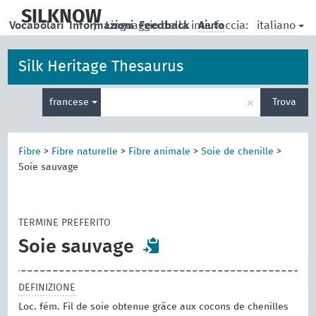
skip
to
SILKNOW
italiano
Vocabolari
Informazioni
|
Linguaggio della interfaccia:
Feedback
Aiuto
main
content
Silk Heritage Thesaurus
Inserisci
×
francese
Trova
un
termine
per
la
Fibre
>
Fibre naturelle
>
Fibre animale
>
Soie de chenille
>
ricerca
Soie sauvage
TERMINE PREFERITO
Soie sauvage
DEFINIZIONE
Loc. fém. Fil de soie obtenue grâce aux cocons de chenilles