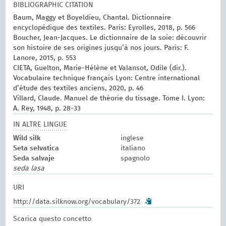
BIBLIOGRAPHIC CITATION
Baum, Maggy et Boyeldieu, Chantal. Dictionnaire
encyclopédique des textiles. Paris: Eyrolles, 2018, p. 566
Boucher, Jean-Jacques. Le dictionnaire de la soie: découvrir
son histoire de ses origines jusqu’à nos jours. Paris: F.
Lanore, 2015, p. 553
CIETA, Guelton, Marie-Hélène et Valansot, Odile (dir.).
Vocabulaire technique français Lyon: Centre international
d’étude des textiles anciens, 2020, p. 46
Villard, Claude. Manuel de théorie du tissage. Tome I. Lyon:
A. Rey, 1948, p. 28-33
IN ALTRE LINGUE
Wild silk
inglese
Seta selvatica
italiano
Seda salvaje
spagnolo
seda lasa
URI
http://data.silknow.org/vocabulary/372
Scarica questo concetto