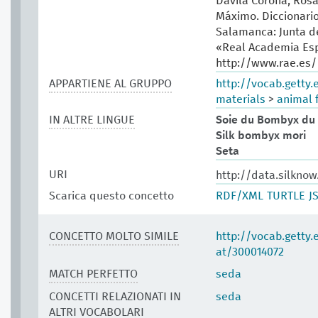
Dávila Corona, Rosa
Máximo. Diccionario 
Salamanca: Junta de
«Real Academia Esp
http://www.rae.es/
APPARTIENE AL GRUPPO
http://vocab.getty
materials
>
animal f
IN ALTRE LINGUE
Soie du Bombyx du 
Silk bombyx mori
Seta
URI
http://data.silkno
Scarica questo concetto
RDF/XML
TURTLE
J
CONCETTO MOLTO SIMILE
http://vocab.getty
at/300014072
MATCH PERFETTO
seda
CONCETTI RELAZIONATI IN
seda
ALTRI VOCABOLARI