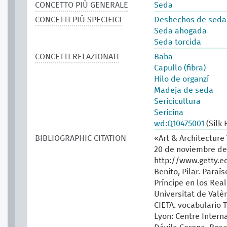
CONCETTO PIÙ GENERALE
Seda
CONCETTI PIÙ SPECIFICI
Deshechos de seda
Seda ahogada
Seda torcida
CONCETTI RELAZIONATI
Baba
Capullo (fibra)
Hilo de organzí
Madeja de seda
Sericicultura
Sericina
wd:Q10475001
(Silk 
BIBLIOGRAPHIC CITATION
«Art & Architecture
20 de noviembre de
http://www.getty.e
Benito, Pilar. Paraí
Príncipe en los Real
Universitat de Valèn
CIETA. vocabulario T
Lyon: Centre Interna