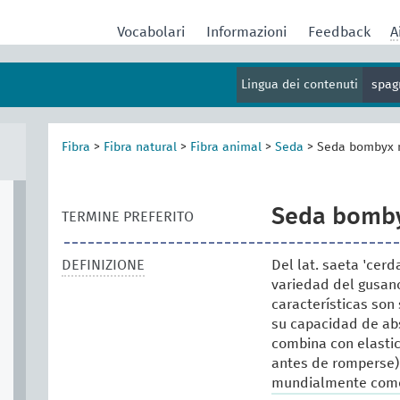
Vocabolari
Informazioni
Feedback
A
Lingua dei contenuti
spag
Fibra
>
Fibra natural
>
Fibra animal
>
Seda
>
Seda bombyx 
Seda bomb
TERMINE PREFERITO
DEFINIZIONE
Del lat. saeta 'cer
variedad del gusan
características son 
su capacidad de abs
combina con elastic
antes de romperse).
mundialmente como 