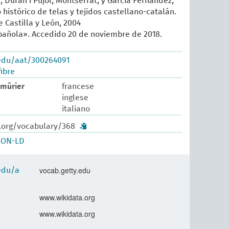
, Duran i Pujol, Montserrat, y García Fernández,
histórico de telas y tejidos castellano-catalán.
 Castilla y León, 2004
añola». Accedido 20 de noviembre de 2018.
.edu/aat/300264091
ibre
mûrier
francese
inglese
italiano
w.org/vocabulary/368
SON-LD
vocab.getty.edu
.edu/a
www.wikidata.org
www.wikidata.org