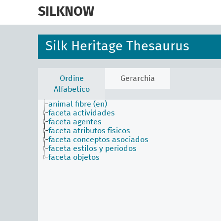
skip
to
SILKNOW
main
content
Silk Heritage Thesaurus
Ordine
Gerarchia
Alfabetico
animal fibre (en)
faceta actividades
faceta agentes
faceta atributos físicos
faceta conceptos asociados
faceta estilos y periodos
faceta objetos