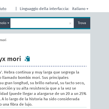
italiano
iuto
|
Linguaggio della interfaccia:
Inserisci
×
nolo
Trova
un
termine
per
la
mori
ricerca
yx mori
da'. Hebra continua y muy larga que segrega la
o llamado bombix mori. Sus principales
su gran longitud, su brillo natural, su tacto seco,
orción y su alta resistencia que a la vez se
idad (puede llegar a alargarse de un 20 a un 25%
 A lo largo de la historia ha sido considerada
una fibra de lujo.