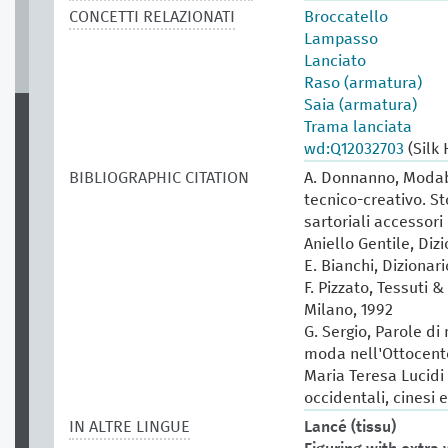
CONCETTI RELAZIONATI
Broccatello
Lampasso
Lanciato
Raso (armatura)
Saia (armatura)
Trama lanciata
wd:Q12032703
(Silk
BIBLIOGRAPHIC CITATION
A. Donnanno, Modabo
tecnico-creativo. St
sartoriali accessori 
Aniello Gentile, Diz
E. Bianchi, Dizionar
F. Pizzato, Tessuti &
Milano, 1992
G. Sergio, Parole di
moda nell'Ottocento
Maria Teresa Lucidi (
occidentali, cinesi 
IN ALTRE LINGUE
Lancé (tissu)