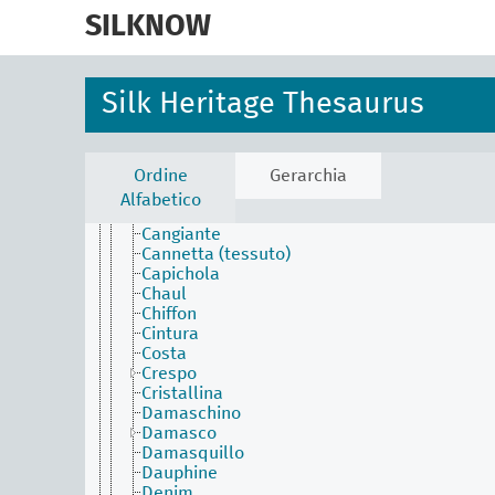
skip
Baiadera
to
SILKNOW
Batista di seta
main
Belelachs
content
Bourette
Brillantino
Silk Heritage Thesaurus
Broccatello
Broccato (tecnica)
Broccato (tessuto)
Buratto
Ordine
Gerarchia
Calquier
Alfabetico
Camocas
Cangiante
Cannetta (tessuto)
Capichola
Chaul
Chiffon
Cintura
Costa
Crespo
Cristallina
Damaschino
Damasco
Damasquillo
Dauphine
Denim