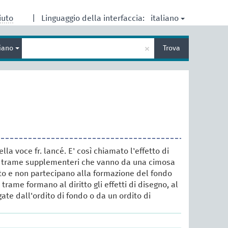
italiano
iuto
|
Linguaggio della interfaccia:
Inserisci
×
liano
Trova
un
termine
per
la
ricerca
lla voce fr. lancé. E' così chiamato l'effetto di
 trame supplementeri che vanno da una cimosa
uto e non partecipano alla formazione del fondo
 trame formano al diritto gli effetti di disegno, al
ate dall'ordito di fondo o da un ordito di