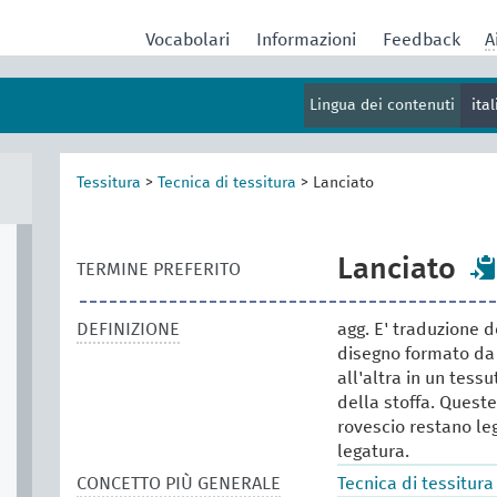
Vocabolari
Informazioni
Feedback
A
Lingua dei contenuti
ita
Tessitura
>
Tecnica di tessitura
>
Lanciato
Lanciato
TERMINE PREFERITO
DEFINIZIONE
agg. E' traduzione de
disegno formato da
all'altra in un tess
della stoffa. Queste
rovescio restano leg
legatura.
CONCETTO PIÙ GENERALE
Tecnica di tessitura