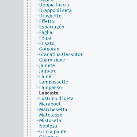
Doppia faccia
Drappo di seta
Droghetto
Effetto
Esparragón
Faglia
Felpa
Frisato
Gorgorán
Granatina (tessuto)
Guarnizione
Jamete
Jaquard
Lamé
Lampassette
Lampasso
Lanciato
Lustrino di seta
Marabout
Marchesetta
Matelassé
Mistoseta
Nobleza
Orlo a punte