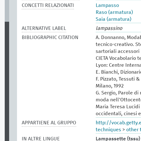
CONCETTI RELAZIONATI
Lampasso
Raso (armatura)
Saia (armatura)
ALTERNATIVE LABEL
lampassino
BIBLIOGRAPHIC CITATION
A. Donnanno, Modabo
tecnico-creativo. St
sartoriali accessori 
CIETA Vocabolario te
Lyon: Centre Intern
E. Bianchi, Dizionar
F. Pizzato, Tessuti &
Milano, 1992
G. Sergio, Parole di
moda nell'Ottocento
Maria Teresa Lucidi (
occidentali, cinesi 
APPARTIENE AL GRUPPO
http://vocab.getty
techniques
>
other 
IN ALTRE LINGUE
Lampassette (tssu)