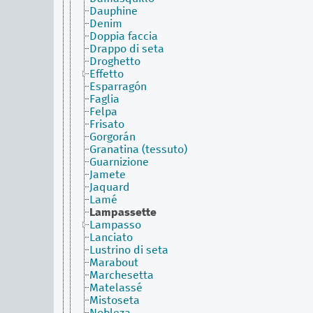
Dauphine
Denim
Doppia faccia
Drappo di seta
Droghetto
Effetto
Esparragón
Faglia
Felpa
Frisato
Gorgorán
Granatina (tessuto)
Guarnizione
Jamete
Jaquard
Lamé
Lampassette
Lampasso
Lanciato
Lustrino di seta
Marabout
Marchesetta
Matelassé
Mistoseta