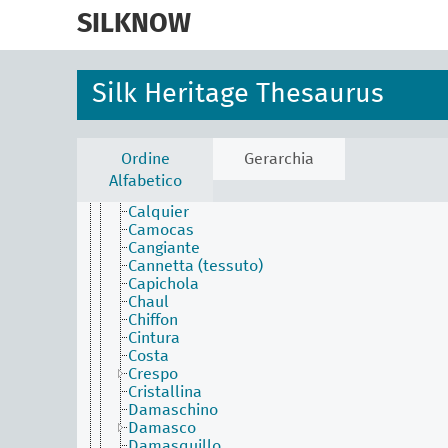
skip
Aurora
to
SILKNOW
Austria
main
Baiadera
content
Batista di seta
Belelachs
Silk Heritage Thesaurus
Bourette
Brillantino
Broccatello
Broccato (tecnica)
Ordine
Gerarchia
Broccato (tessuto)
Alfabetico
Buratto
Calquier
Camocas
Cangiante
Cannetta (tessuto)
Capichola
Chaul
Chiffon
Cintura
Costa
Crespo
Cristallina
Damaschino
Damasco
Damasquillo