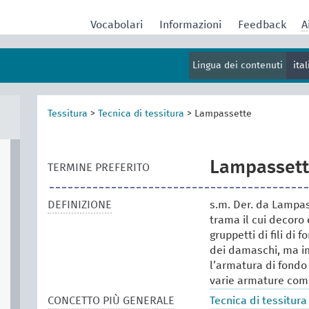
Vocabolari
Informazioni
Feedback
A
Lingua dei contenuti
ita
Tessitura
>
Tecnica di tessitura
>
Lampassette
Lampasset
TERMINE PREFERITO
DEFINIZIONE
s.m. Der. da Lampas
trama il cui decoro
gruppetti di fili di
dei damaschi, ma im
l’armatura di fondo
varie armature come 
CONCETTO PIÙ GENERALE
Tecnica di tessitura