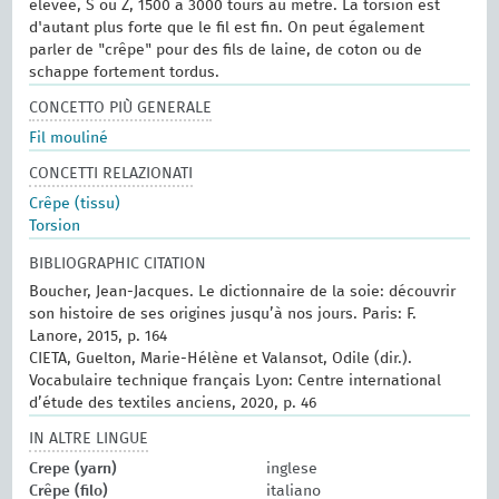
élevée, S ou Z, 1500 à 3000 tours au mètre. La torsion est
d'autant plus forte que le fil est fin. On peut également
parler de "crêpe" pour des fils de laine, de coton ou de
schappe fortement tordus.
CONCETTO PIÙ GENERALE
Fil mouliné
CONCETTI RELAZIONATI
Crêpe (tissu)
Torsion
BIBLIOGRAPHIC CITATION
Boucher, Jean-Jacques. Le dictionnaire de la soie: découvrir
son histoire de ses origines jusqu’à nos jours. Paris: F.
Lanore, 2015, p. 164
CIETA, Guelton, Marie-Hélène et Valansot, Odile (dir.).
Vocabulaire technique français Lyon: Centre international
d’étude des textiles anciens, 2020, p. 46
IN ALTRE LINGUE
Crepe (yarn)
inglese
Crêpe (filo)
italiano