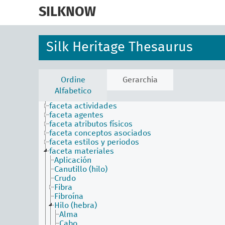
skip
to
SILKNOW
main
content
Silk Heritage Thesaurus
Ordine
Gerarchia
Alfabetico
faceta actividades
faceta agentes
faceta atributos físicos
faceta conceptos asociados
faceta estilos y periodos
faceta materiales
Aplicación
Canutillo (hilo)
Crudo
Fibra
Fibroína
Hilo (hebra)
Alma
Cabo