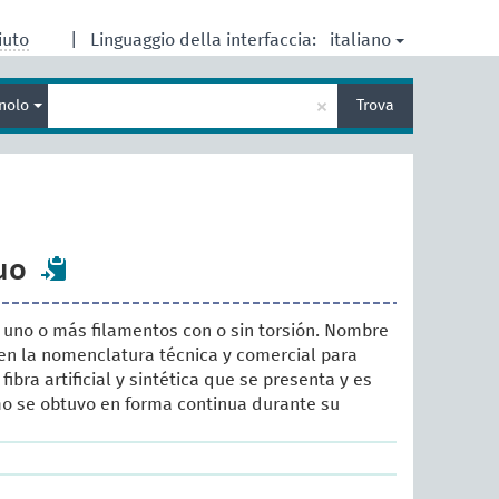
italiano
iuto
|
Linguaggio della interfaccia:
Inserisci
×
nolo
Trova
un
termine
per
la
ricerca
uo
r uno o más filamentos con o sin torsión. Nombre
en la nomenclatura técnica y comercial para
fibra artificial y sintética que se presenta y es
o se obtuvo en forma continua durante su