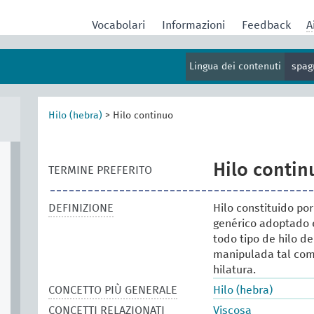
Vocabolari
Informazioni
Feedback
A
Lingua dei contenuti
spag
Hilo (hebra)
>
Hilo continuo
Hilo contin
TERMINE PREFERITO
DEFINIZIONE
Hilo constituido po
genérico adoptado 
todo tipo de hilo de 
manipulada tal com
hilatura.
CONCETTO PIÙ GENERALE
Hilo (hebra)
CONCETTI RELAZIONATI
Viscosa