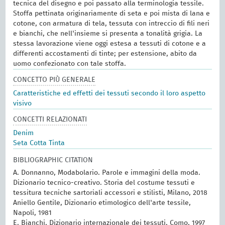
tecnica del disegno e poi passato alla terminologia tessile.
Stoffa pettinata originariamente di seta e poi mista di lana e
cotone, con armatura di tela, tessuta con intreccio di fili neri
e bianchi, che nell'insieme si presenta a tonalità grigia. La
stessa lavorazione viene oggi estesa a tessuti di cotone e a
differenti accostamenti di tinte; per estensione, abito da
uomo confezionato con tale stoffa.
CONCETTO PIÙ GENERALE
Caratteristiche ed effetti dei tessuti secondo il loro aspetto
visivo
CONCETTI RELAZIONATI
Denim
Seta Cotta Tinta
BIBLIOGRAPHIC CITATION
A. Donnanno, Modabolario. Parole e immagini della moda.
Dizionario tecnico-creativo. Storia del costume tessuti e
tessitura tecniche sartoriali accessori e stilisti, Milano, 2018
Aniello Gentile, Dizionario etimologico dell'arte tessile,
Napoli, 1981
E. Bianchi, Dizionario internazionale dei tessuti, Como, 1997