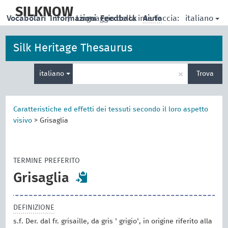
skip
to
SILKNOW
italiano
Vocabolari
Informazioni
|
Linguaggio della interfaccia:
Feedback
Aiuto
main
content
Silk Heritage Thesaurus
Inserisci
×
italiano
Trova
un
termine
per
la
Caratteristiche ed effetti dei tessuti secondo il loro aspetto
ricerca
visivo
>
Grisaglia
TERMINE PREFERITO
Grisaglia
DEFINIZIONE
s.f. Der. dal fr. grisaille, da gris ' grigio', in origine riferito alla