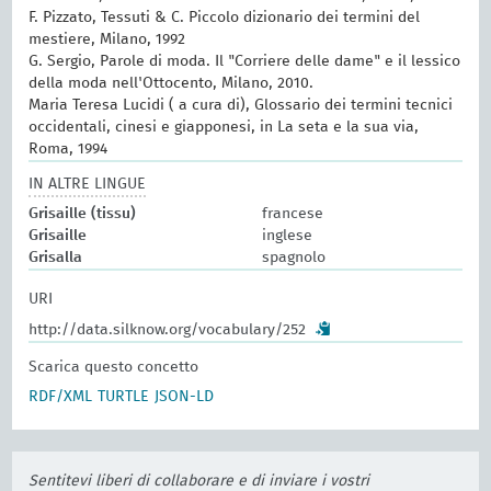
F. Pizzato, Tessuti & C. Piccolo dizionario dei termini del
mestiere, Milano, 1992
G. Sergio, Parole di moda. Il "Corriere delle dame" e il lessico
della moda nell'Ottocento, Milano, 2010.
Maria Teresa Lucidi ( a cura di), Glossario dei termini tecnici
occidentali, cinesi e giapponesi, in La seta e la sua via,
Roma, 1994
IN ALTRE LINGUE
Grisaille (tissu)
francese
Grisaille
inglese
Grisalla
spagnolo
URI
http://data.silknow.org/vocabulary/252
Scarica questo concetto
RDF/XML
TURTLE
JSON-LD
Sentitevi liberi di collaborare e di inviare i vostri