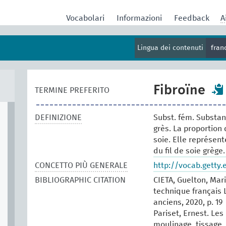
Vocabolari
Informazioni
Feedback
A
Lingua dei contenuti
fran
Fibroïne
TERMINE PREFERITO
DEFINIZIONE
Subst. fém. Substanc
grès. La proportion 
soie. Elle représen
du fil de soie grège.
CONCETTO PIÙ GENERALE
http://vocab.getty
BIBLIOGRAPHIC CITATION
CIETA, Guelton, Mari
technique français 
anciens, 2020, p. 19
Pariset, Ernest. Les 
moulinage, tissage, t