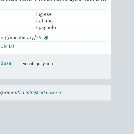
inglese
italiano
spagnolo
w.org/vocabulary/24
SON-LD
vocab.getty.edu
.edu/a
uggerimenti a
info@silknow.eu