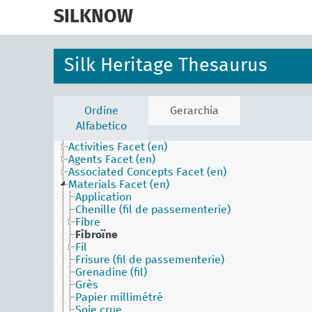
skip
to
SILKNOW
main
content
Silk Heritage Thesaurus
Ordine
Gerarchia
Alfabetico
Activities Facet (en)
Agents Facet (en)
Associated Concepts Facet (en)
Materials Facet (en)
Application
Chenille (fil de passementerie)
Fibre
Fibroïne
Fil
Frisure (fil de passementerie)
Grenadine (fil)
Grès
Papier millimétré
Soie crue