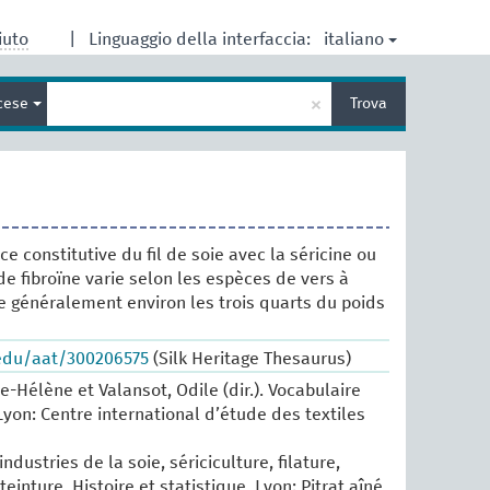
italiano
iuto
|
Linguaggio della interfaccia:
Inserisci
×
cese
Trova
un
termine
per
la
ricerca
e constitutive du fil de soie avec la séricine ou
de fibroïne varie selon les espèces de vers à
te généralement environ les trois quarts du poids
.edu/aat/300206575
(Silk Heritage Thesaurus)
e-Hélène et Valansot, Odile (dir.). Vocabulaire
Lyon: Centre international d’étude des textiles
industries de la soie, sériciculture, filature,
einture. Histoire et statistique, Lyon: Pitrat aîné,