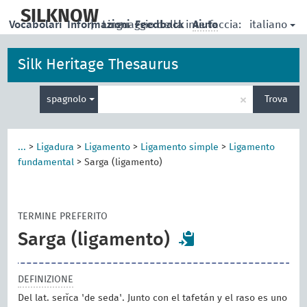
skip
to
SILKNOW
italiano
Vocabolari
Informazioni
|
Linguaggio della interfaccia:
Feedback
Aiuto
main
content
Silk Heritage Thesaurus
Inserisci
×
spagnolo
Trova
un
termine
per
la
...
>
Ligadura
>
Ligamento
>
Ligamento simple
>
Ligamento
ricerca
fundamental
>
Sarga (ligamento)
TERMINE PREFERITO
Sarga (ligamento)
DEFINIZIONE
Del lat. serĭca 'de seda'. Junto con el tafetán y el raso es uno