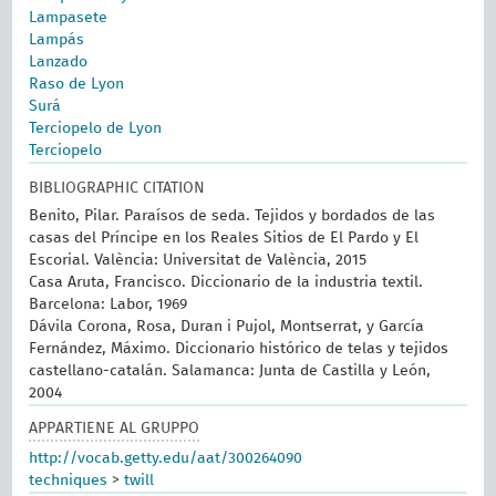
Lampasete
Lampás
Lanzado
Raso de Lyon
Surá
Terciopelo de Lyon
Terciopelo
BIBLIOGRAPHIC CITATION
Benito, Pilar. Paraísos de seda. Tejidos y bordados de las
casas del Príncipe en los Reales Sitios de El Pardo y El
Escorial. València: Universitat de València, 2015
Casa Aruta, Francisco. Diccionario de la industria textil.
Barcelona: Labor, 1969
Dávila Corona, Rosa, Duran i Pujol, Montserrat, y García
Fernández, Máximo. Diccionario histórico de telas y tejidos
castellano-catalán. Salamanca: Junta de Castilla y León,
2004
APPARTIENE AL GRUPPO
http://vocab.getty.edu/aat/300264090
techniques
>
twill