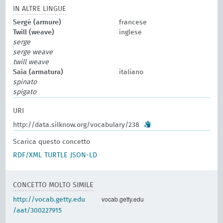
IN ALTRE LINGUE
Sergé (armure)
francese
Twill (weave)
inglese
serge
serge weave
twill weave
Saia (armatura)
italiano
spinato
spigato
URI
http://data.silknow.org/vocabulary/238
Scarica questo concetto
RDF/XML
TURTLE
JSON-LD
CONCETTO MOLTO SIMILE
vocab.getty.edu
http://vocab.getty.edu
/aat/300227915