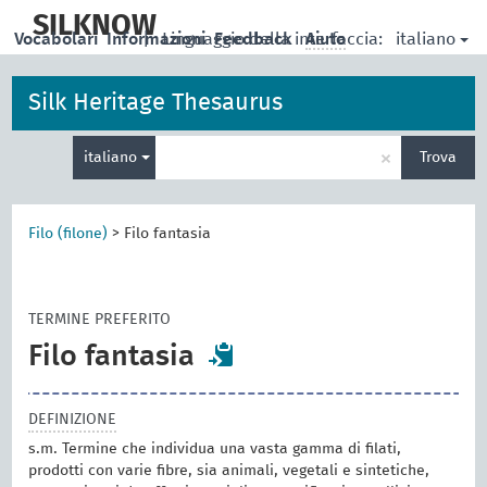
skip
to
SILKNOW
italiano
Vocabolari
Informazioni
|
Linguaggio della interfaccia:
Feedback
Aiuto
main
content
Silk Heritage Thesaurus
Inserisci
×
italiano
Trova
un
termine
per
la
Filo (filone)
>
Filo fantasia
ricerca
TERMINE PREFERITO
Filo fantasia
DEFINIZIONE
s.m. Termine che individua una vasta gamma di filati,
prodotti con varie fibre, sia animali, vegetali e sintetiche,