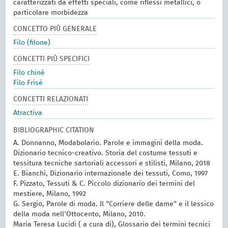
caratterizzati da effetti speciali, come riflessi metallici, o
particolare morbidezza
CONCETTO PIÙ GENERALE
Filo (filone)
CONCETTI PIÙ SPECIFICI
Filo chiné
Filo Frisè
CONCETTI RELAZIONATI
Atractiva
BIBLIOGRAPHIC CITATION
A. Donnanno, Modabolario. Parole e immagini della moda.
Dizionario tecnico-creativo. Storia del costume tessuti e
tessitura tecniche sartoriali accessori e stilisti, Milano, 2018
E. Bianchi, Dizionario internazionale dei tessuti, Como, 1997
F. Pizzato, Tessuti & C. Piccolo dizionario dei termini del
mestiere, Milano, 1992
G. Sergio, Parole di moda. Il "Corriere delle dame" e il lessico
della moda nell'Ottocento, Milano, 2010.
Maria Teresa Lucidi ( a cura di), Glossario dei termini tecnici