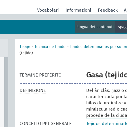
Vocabolari
Informazioni
Feedback
A
Lingua dei contenuti
spag
Tisaje
>
Técnica de tejido
>
Tejidos determinados por su or
(tejido)
Gasa (tejid
TERMINE PREFERITO
DEFINIZIONE
Del ár. clás. ẖazz o
caracterizada por l
hilos de urdimbre y
minúscula red o cu
procede de la ciuda
CONCETTO PIÙ GENERALE
Tejidos determinado