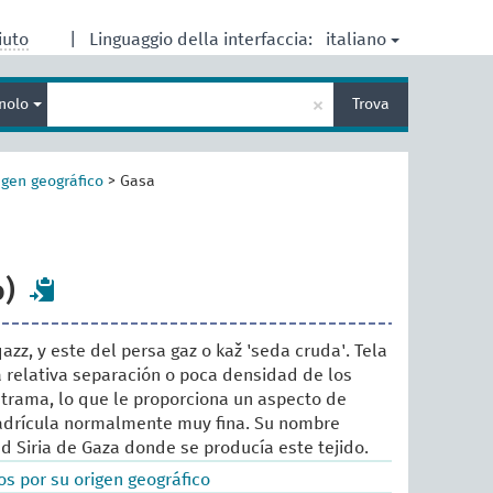
italiano
iuto
|
Linguaggio della interfaccia:
Inserisci
×
nolo
Trova
un
termine
per
la
igen geográfico
>
Gasa
ricerca
o)
 qazz, y este del persa gaz o kaž 'seda cruda'. Tela
a relativa separación o poca densidad de los
 trama, lo que le proporciona un aspecto de
adrícula normalmente muy fina. Su nombre
d Siria de Gaza donde se producía este tejido.
s por su origen geográfico