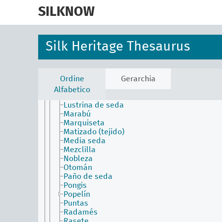
skip
Felpa
to
SILKNOW
Frisado
main
Gayadura
content
Gorgorán
Granadina
Silk Heritage Thesaurus
Jacquard
Jamete
Lama
Lampás
Ordine
Gerarchia
Lampasete
Alfabetico
Lanzado
Lustrina de seda
Marabú
Marquiseta
Matizado (tejido)
Media seda
Mezclilla
Nobleza
Otomán
Paño de seda
Pongis
Popelín
Puntas
Radamés
Rasete