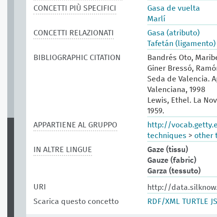
CONCETTI PIÙ SPECIFICI
Gasa de vuelta
Marlí
CONCETTI RELAZIONATI
Gasa (atributo)
Tafetán (ligamento)
BIBLIOGRAPHIC CITATION
Bandrés Oto, Maribe
Giner Bressó, Ramón
Seda de Valencia. Ap
Valenciana, 1998
Lewis, Ethel. La Nov
1959.
APPARTIENE AL GRUPPO
http://vocab.getty
techniques
>
other 
IN ALTRE LINGUE
Gaze (tissu)
Gauze (fabric)
Garza (tessuto)
URI
http://data.silkno
Scarica questo concetto
RDF/XML
TURTLE
J