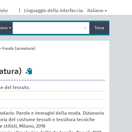
italiano
iuto
|
Linguaggio della interfaccia:
Inserisci
×
liano
Trova
un
termine
per
la
>
Fondo (armatura)
ricerca
atura)
se del tessuto.
lario. Parole e immagini della moda. Dizionario
oria del costume tessuti e tessitura tecniche
e stilisti, Milano, 2018