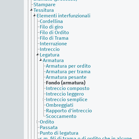
Stampare
Tessitura
Elementi interfunzionali
Cordellina
Filo di giro
Filo di Ordito
Filo di Trama
Interruzione
Intreccio
Legatura
Armatura
Armatura per ordito
Armatura per trama
Armatura pesante
Fondo (armatura)
Intreccio composto
Intreccio leggero
Intreccio semplice
Ombreggiati
Rapporto d'intreccio
Scoccamento
Ordito
Passata
Punto di legatura
s.m. fili di trama o di ordito che in alcune