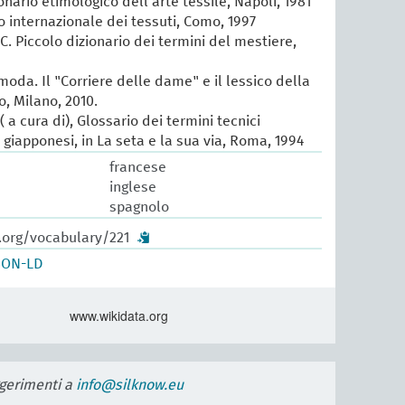
ionario etimologico dell'arte tessile, Napoli, 1981
io internazionale dei tessuti, Como, 1997
 C. Piccolo dizionario dei termini del mestiere,
 moda. Il "Corriere delle dame" e il lessico della
, Milano, 2010.
 a cura di), Glossario dei termini tecnici
e giapponesi, in La seta e la sua via, Roma, 1994
francese
inglese
spagnolo
.org/vocabulary/221
SON-LD
www.wikidata.org
uggerimenti a
info@silknow.eu