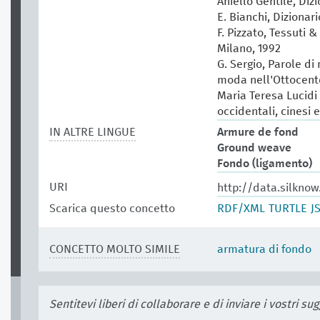
Aniello Gentile, Diz
E. Bianchi, Dizionar
F. Pizzato, Tessuti &
Milano, 1992
G. Sergio, Parole di
moda nell'Ottocento
Maria Teresa Lucidi (
occidentali, cinesi 
IN ALTRE LINGUE
Armure de fond
Ground weave
Fondo (ligamento)
URI
http://data.silknow
Scarica questo concetto
RDF/XML
TURTLE
J
CONCETTO MOLTO SIMILE
armatura di fondo
Sentitevi liberi di collaborare e di inviare i vostri s