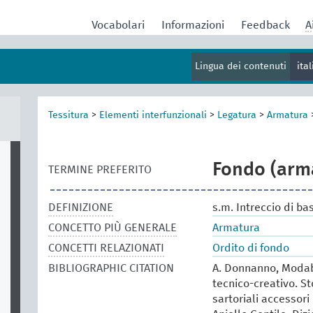
Vocabolari
Informazioni
Feedback
A
Lingua dei contenuti
ita
Tessitura
>
Elementi interfunzionali
>
Legatura
>
Armatura
Fondo (arm
TERMINE PREFERITO
DEFINIZIONE
s.m. Intreccio di ba
CONCETTO PIÙ GENERALE
Armatura
CONCETTI RELAZIONATI
Ordito di fondo
BIBLIOGRAPHIC CITATION
A. Donnanno, Modabo
tecnico-creativo. St
sartoriali accessori 