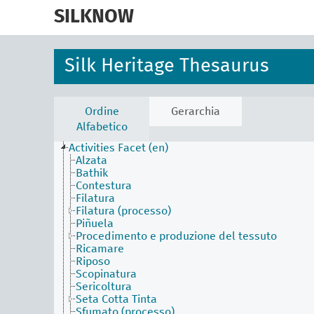
skip
to
SILKNOW
main
content
Silk Heritage Thesaurus
Ordine
Gerarchia
Alfabetico
Activities Facet (en)
Alzata
Bathik
Contestura
Filatura
Filatura (processo)
Piñuela
Procedimento e produzione del tessuto
Ricamare
Riposo
Scopinatura
Sericoltura
Seta Cotta Tinta
Sfumato (processo)