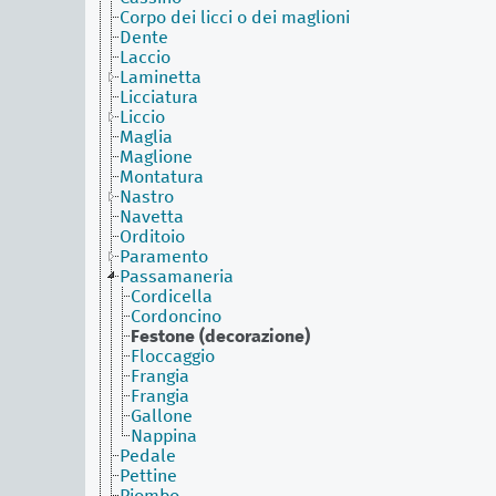
Corpo dei licci o dei maglioni
Dente
Laccio
Laminetta
Licciatura
Liccio
Maglia
Maglione
Montatura
Nastro
Navetta
Orditoio
Paramento
Passamaneria
Cordicella
Cordoncino
Festone (decorazione)
Floccaggio
Frangia
Frangia
Gallone
Nappina
Pedale
Pettine