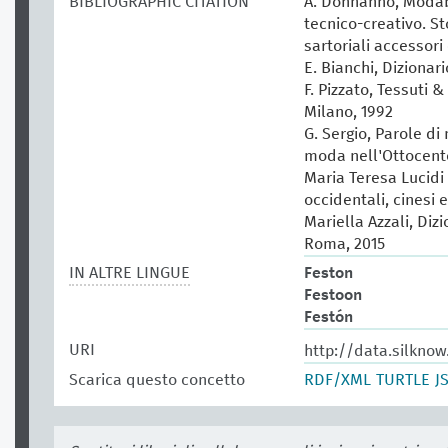
BIBLIOGRAPHIC CITATION
A. Donnanno, Modabo
tecnico-creativo. St
sartoriali accessori 
E. Bianchi, Dizionar
F. Pizzato, Tessuti &
Milano, 1992
G. Sergio, Parole di
moda nell'Ottocento
Maria Teresa Lucidi (
occidentali, cinesi 
Mariella Azzali, Diz
Roma, 2015
IN ALTRE LINGUE
Feston
Festoon
Festón
URI
http://data.silkno
Scarica questo concetto
RDF/XML
TURTLE
J