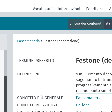
Vocabolari
Informazioni
Feedback
A
Lingua dei contenuti
ita
Passamaneria
>
Festone (decorazione)
Festone (d
TERMINE PREFERITO
DEFINIZIONE
s.m. Elemento deco
sagomando la trama 
progressivamente sf
ricamo punto smerl
CONCETTO PIÙ GENERALE
Passamaneria
CONCETTI RELAZIONATI
Gallone