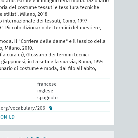
lario. Parole e immagini della moda. Dizionario
oria del costume tessuti e tessitura tecniche
e stilisti, Milano, 2018
io internazionale dei tessuti, Como, 1997
 C. Piccolo dizionario dei termini del mestiere,
 moda. Il "Corriere delle dame" e il lessico della
, Milano, 2010.
 a cura di), Glossario dei termini tecnici
e giapponesi, in La seta e la sua via, Roma, 1994
ionario di costume e moda, dal filo all'abito,
francese
inglese
spagnolo
w.org/vocabulary/206
SON-LD