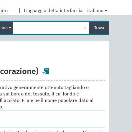
italiano
iuto
|
Linguaggio della interfaccia:
Inserisci
×
liano
Trova
un
termine
per
la
ricerca
ecorazione)
rativo generalmente ottenuto tagliando o
sul bordo del tessuto, il cui fondo è
ilacciato. E' anche il nome popolare dato al
o.