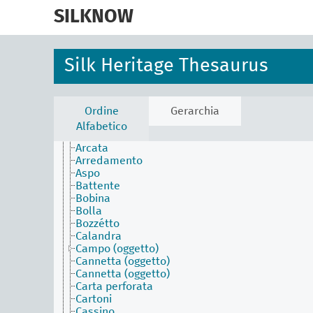
skip
to
SILKNOW
main
content
Activities Facet (en)
Silk Heritage Thesaurus
Agents Facet (en)
Associated Concepts Facet (en)
Materials Facet (en)
Objects Facet (en)
Ordine
Gerarchia
Abbigliamento
Alfabetico
Ago del telaio Jacquard
Arcata
Arredamento
Aspo
Battente
Bobina
Bolla
Bozzétto
Calandra
Campo (oggetto)
Cannetta (oggetto)
Cannetta (oggetto)
Carta perforata
Cartoni
Cassino