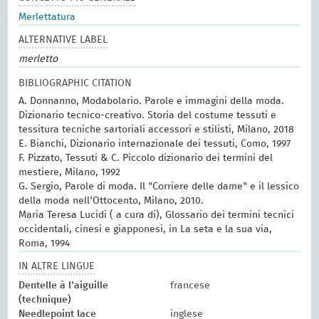
Merlettatura
ALTERNATIVE LABEL
merletto
BIBLIOGRAPHIC CITATION
A. Donnanno, Modabolario. Parole e immagini della moda.
Dizionario tecnico-creativo. Storia del costume tessuti e
tessitura tecniche sartoriali accessori e stilisti, Milano, 2018
E. Bianchi, Dizionario internazionale dei tessuti, Como, 1997
F. Pizzato, Tessuti & C. Piccolo dizionario dei termini del
mestiere, Milano, 1992
G. Sergio, Parole di moda. Il "Corriere delle dame" e il lessico
della moda nell'Ottocento, Milano, 2010.
Maria Teresa Lucidi ( a cura di), Glossario dei termini tecnici
occidentali, cinesi e giapponesi, in La seta e la sua via,
Roma, 1994
IN ALTRE LINGUE
Dentelle à l'aiguille
francese
(technique)
Needlepoint lace
inglese