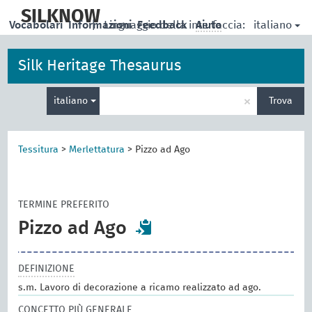
skip
to
SILKNOW
italiano
Vocabolari
Informazioni
|
Linguaggio della interfaccia:
Feedback
Aiuto
main
content
Silk Heritage Thesaurus
Inserisci
×
italiano
Trova
un
termine
per
la
Tessitura
>
Merlettatura
>
Pizzo ad Ago
ricerca
TERMINE PREFERITO
Pizzo ad Ago
DEFINIZIONE
s.m. Lavoro di decorazione a ricamo realizzato ad ago.
CONCETTO PIÙ GENERALE