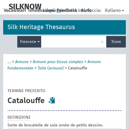
skip
to
SILKNOW
italiano
Vocabolari
Informazioni
|
Linguaggio della interfaccia:
Feedback
Aiuto
main
content
Silk Heritage Thesaurus
Inserisci
×
francese
Trova
un
termine
per
la
...
>
Armure
>
Armure pour tissus simples
>
Armure
ricerca
fondamentale
>
Toile (armure)
>
Catalouffe
TERMINE PREFERITO
Catalouffe
DEFINIZIONE
Sorte de brocatelle de soie ornée de petits dessins.