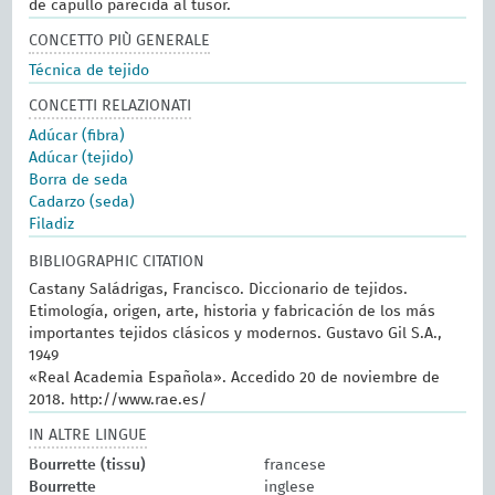
de capullo parecida al tusor.
CONCETTO PIÙ GENERALE
Técnica de tejido
CONCETTI RELAZIONATI
Adúcar (fibra)
Adúcar (tejido)
Borra de seda
Cadarzo (seda)
Filadiz
BIBLIOGRAPHIC CITATION
Castany Saládrigas, Francisco. Diccionario de tejidos.
Etimología, origen, arte, historia y fabricación de los más
importantes tejidos clásicos y modernos. Gustavo Gil S.A.,
1949
«Real Academia Española». Accedido 20 de noviembre de
2018. http://www.rae.es/
IN ALTRE LINGUE
Bourrette (tissu)
francese
Bourrette
inglese