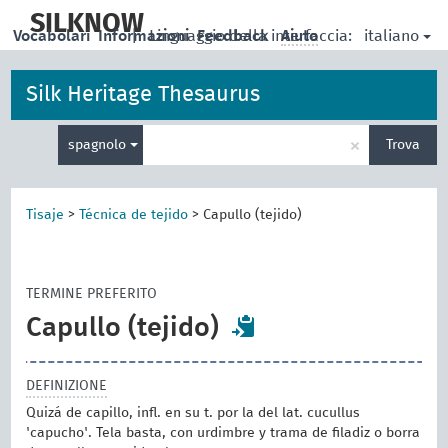
skip
to
SILKNOW
italiano
Vocabolari
Informazioni
|
Linguaggio della interfaccia:
Feedback
Aiuto
main
content
Silk Heritage Thesaurus
Inserisci
×
spagnolo
Trova
un
termine
per
la
Tisaje
>
Técnica de tejido
>
Capullo (tejido)
ricerca
TERMINE PREFERITO
Capullo (tejido)
DEFINIZIONE
Quizá de capillo, infl. en su t. por la del lat. cucullus
'capucho'. Tela basta, con urdimbre y trama de filadiz o borra