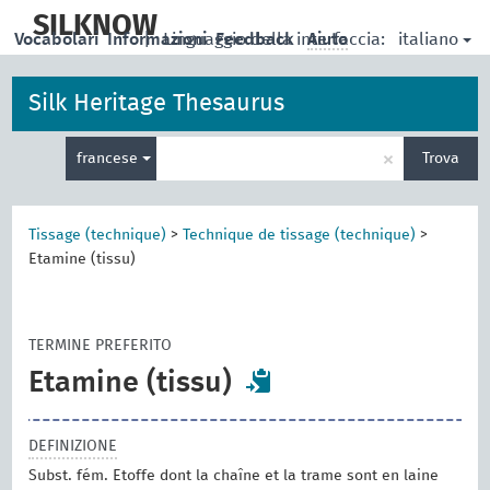
skip
to
SILKNOW
italiano
Vocabolari
Informazioni
|
Linguaggio della interfaccia:
Feedback
Aiuto
main
content
Silk Heritage Thesaurus
Inserisci
×
francese
Trova
un
termine
per
la
Tissage (technique)
>
Technique de tissage (technique)
>
ricerca
Etamine (tissu)
TERMINE PREFERITO
Etamine (tissu)
DEFINIZIONE
Subst. fém. Etoffe dont la chaîne et la trame sont en laine