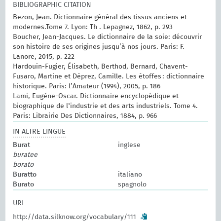
BIBLIOGRAPHIC CITATION
Bezon, Jean. Dictionnaire général des tissus anciens et
modernes.‎Tome 7. Lyon: Th . Lepagnez, 1862, p. 293
Boucher, Jean-Jacques. Le dictionnaire de la soie: découvrir
son histoire de ses origines jusqu’à nos jours. Paris: F.
Lanore, 2015, p. 222
Hardouin-Fugier, Élisabeth, Berthod, Bernard, Chavent-
Fusaro, Martine et Déprez, Camille. Les étoffes : dictionnaire
historique. Paris: l’Amateur (1994), 2005, p. 186
Lami, Eugène-Oscar. Dictionnaire encyclopédique et
biographique de l'industrie et des arts industriels. Tome 4.
Paris: Librairie Des Dictionnaires, 1884, p. 966
IN ALTRE LINGUE
Burat
inglese
buratee
borato
Buratto
italiano
Burato
spagnolo
URI
http://data.silknow.org/vocabulary/111