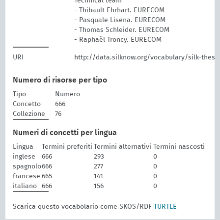
Technical team
- Thibault Ehrhart. EURECOM
- Pasquale Lisena. EURECOM
- Thomas Schleider. EURECOM
- Raphaël Troncy. EURECOM
URI
http://data.silknow.org/vocabulary/silk-thesa
Numero di risorse per tipo
Tipo
Numero
Concetto
666
Collezione
76
Numeri di concetti per lingua
Lingua
Termini preferiti
Termini alternativi
Termini nascosti
inglese
666
293
0
spagnolo
666
277
0
francese
665
141
0
italiano
666
156
0
Scarica questo vocabolario come SKOS/RDF
TURTLE