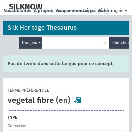
skip
to
SILKNOW
français
Vocabulaires
À propos
|
Vos commentaires
Langue de navigation:
Aide
main
content
Silk Heritage Thesaurus
Entrez
×
français
Chercher
votre
terme
de
recherche
Pas de terme dans cette langue pour ce concept
TERME PRÉFÉRENTIEL
vegetal fibre
(en)
TYPE
Collection