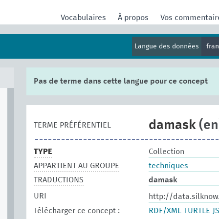
Vocabulaires
À propos
Vos commentai
Langue des données
fra
Pas de terme dans cette langue pour ce concept
damask
(en
TERME PRÉFÉRENTIEL
TYPE
Collection
APPARTIENT AU GROUPE
techniques
TRADUCTIONS
damask
URI
http://data.silkno
Télécharger ce concept :
RDF/XML
TURTLE
J