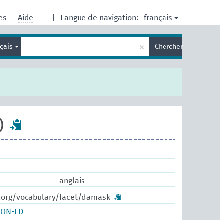
français
res
Aide
|
Langue de navigation:
Entrez
×
nçais
Chercher
votre
terme
de
recherche
)
anglais
w.org/vocabulary/facet/damask
SON-LD