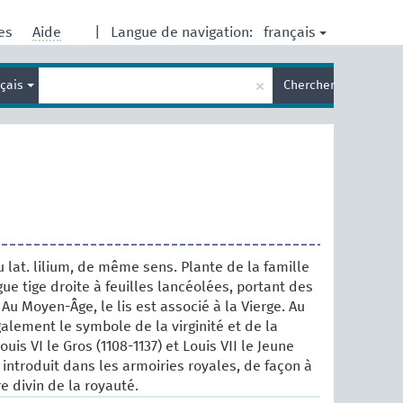
français
res
Aide
|
Langue de navigation:
Entrez
×
nçais
Chercher
votre
terme
de
recherche
 lat. lilium, de même sens. Plante de la famille
gue tige droite à feuilles lancéolées, portant des
. Au Moyen-Âge, le lis est associé à la Vierge. Au
 également le symbole de la virginité et de la
ouis VI le Gros (1108-1137) et Louis VII le Jeune
st introduit dans les armoiries royales, de façon à
e divin de la royauté.