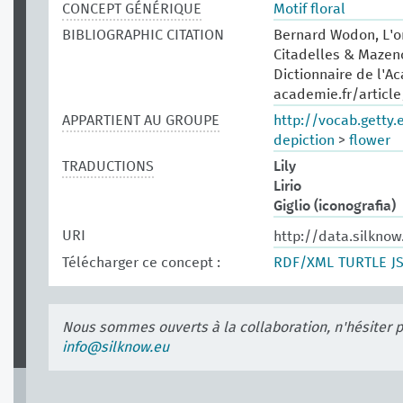
CONCEPT GÉNÉRIQUE
Motif floral
BIBLIOGRAPHIC CITATION
Bernard Wodon, L'or
Citadelles & Mazen
Dictionnaire de l'A
academie.fr/articl
APPARTIENT AU GROUPE
http://vocab.getty
depiction
>
flower
TRADUCTIONS
Lily
Lirio
Giglio (iconografia)
URI
http://data.silkno
Télécharger ce concept :
RDF/XML
TURTLE
J
Nous sommes ouverts à la collaboration, n'hésiter 
info@silknow.eu