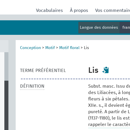
Vocabulaires
À propos
Vos commentai
Langue des données
fra
Conception
>
Motif
>
Motif floral
>
Lis
Lis
TERME PRÉFÉRENTIEL
DÉFINITION
Subst. masc. Issu du
des Liliacées, à lon
fleurs à six pétales
XIIe. s., il devient
pureté. A partir de L
(1137-1180), le lis e
rappeler le caractèr