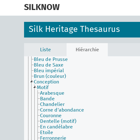
skip
to
SILKNOW
main
Activities Facet (en)
content
Agents Facet (en)
Associated Concepts Facet (en)
Silk Heritage Thesaurus
Materials Facet (en)
Objects Facet (en)
Physical Attributes Facet (en)
Appellation basée sur l’apparence du tissu
Liste
Hiérarchie
Aurore (couleur)
Bleu de Prusse
Bleu de Saxe
Bleu impérial
Brun (couleur)
Conception
Motif
Arabesque
Bande
Chandelier
Corne d'abondance
Couronne
Dentelle (motif)
En candélabre
Etoile
Ferronnerie