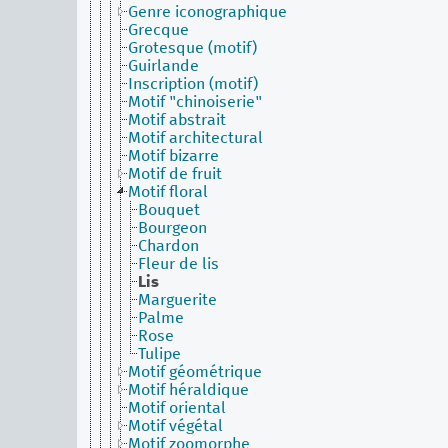
Genre iconographique
Grecque
Grotesque (motif)
Guirlande
Inscription (motif)
Motif "chinoiserie"
Motif abstrait
Motif architectural
Motif bizarre
Motif de fruit
Motif floral
Bouquet
Bourgeon
Chardon
Fleur de lis
Lis
Marguerite
Palme
Rose
Tulipe
Motif géométrique
Motif héraldique
Motif oriental
Motif végétal
Motif zoomorphe