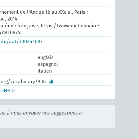
nement de l'Antiquité au XXe s., Paris :
od, 2014
cadémie française, https://www.dictionnaire-
e/A9L0975.
.edu/aat/300264087
anglais
espagnol
italien
w.org/vocabulary/906
SON-LD
pas à nous envoyer vos suggestions à