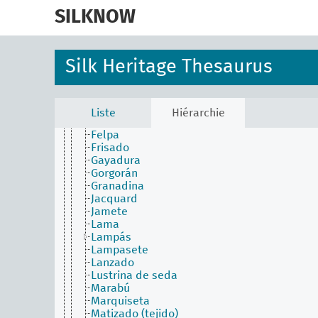
skip
Damasco
to
SILKNOW
Damasina
main
Damasquillo
content
Delfinado
Droguete de seda
Silk Heritage Thesaurus
Efecto
Esparragón
Espolín (tejido)
Espolinado
Liste
Hiérarchie
Faya
Felpa
Frisado
Gayadura
Gorgorán
Granadina
Jacquard
Jamete
Lama
Lampás
Lampasete
Lanzado
Lustrina de seda
Marabú
Marquiseta
Matizado (tejido)