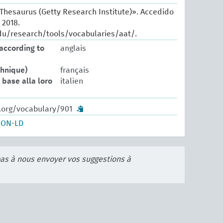
 Thesaurus (Getty Research Institute)». Accedido
 2018.
du/research/tools/vocabularies/aat/.
according to
anglais
chnique)
français
in base alla loro
italien
w.org/vocabulary/901
SON-LD
pas à nous envoyer vos suggestions à