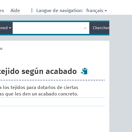
français
res
Aide
|
Langue de navigation:
Entrez
×
ined
Chercher
votre
terme
de
recherche
do
tejido según acabado
 los tejidos para dotarlos de ciertas
icas que les den un acabado concreto.