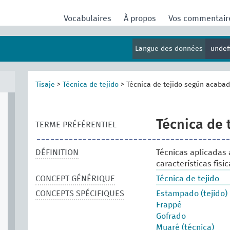
Vocabulaires
À propos
Vos commentai
Langue des données
undef
Tisaje
>
Técnica de tejido
>
Técnica de tejido según acaba
Técnica de 
TERME PRÉFÉRENTIEL
DÉFINITION
Técnicas aplicadas a
características fís
CONCEPT GÉNÉRIQUE
Técnica de tejido
CONCEPTS SPÉCIFIQUES
Estampado (tejido)
Frappé
Gofrado
Muaré (técnica)