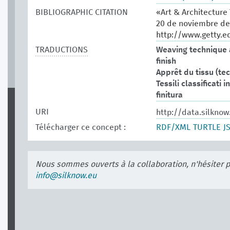
BIBLIOGRAPHIC CITATION
«Art & Architecture
20 de noviembre de
http://www.getty.e
TRADUCTIONS
Weaving technique 
finish
Apprêt du tissu (te
Tessili classificati 
finitura
URI
http://data.silkno
Télécharger ce concept :
RDF/XML
TURTLE
J
Nous sommes ouverts à la collaboration, n'hésiter 
info@silknow.eu