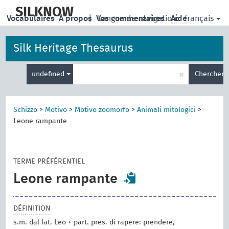
skip
to
SILKNOW
français
Vocabulaires
À propos
|
Vos commentaires
Langue de navigation:
Aide
main
content
Silk Heritage Thesaurus
Entrez
×
undefined
Chercher
votre
terme
de
recherche
Schizzo
>
Motivo
>
Motivo zoomorfo
>
Animali mitologici
>
Leone rampante
TERME PRÉFÉRENTIEL
Leone rampante
DÉFINITION
s.m. dal lat. Leo + part. pres. di rapere: prendere,