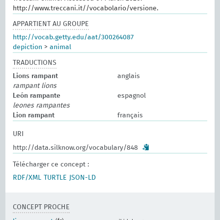
http://www.treccani.it//vocabolario/versione.
APPARTIENT AU GROUPE
http://vocab.getty.edu/aat/300264087
depiction
>
animal
TRADUCTIONS
Lions rampant
anglais
rampant lions
León rampante
espagnol
leones rampantes
Lion rampant
français
URI
http://data.silknow.org/vocabulary/848
Télécharger ce concept :
RDF/XML
TURTLE
JSON-LD
CONCEPT PROCHE