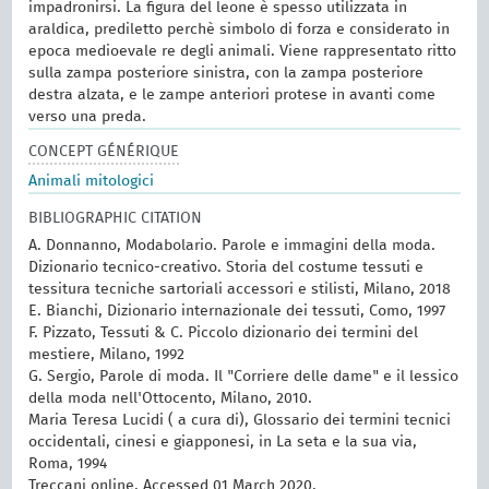
impadronirsi. La figura del leone è spesso utilizzata in
araldica, prediletto perchè simbolo di forza e considerato in
epoca medioevale re degli animali. Viene rappresentato ritto
sulla zampa posteriore sinistra, con la zampa posteriore
destra alzata, e le zampe anteriori protese in avanti come
verso una preda.
CONCEPT GÉNÉRIQUE
Animali mitologici
BIBLIOGRAPHIC CITATION
A. Donnanno, Modabolario. Parole e immagini della moda.
Dizionario tecnico-creativo. Storia del costume tessuti e
tessitura tecniche sartoriali accessori e stilisti, Milano, 2018
E. Bianchi, Dizionario internazionale dei tessuti, Como, 1997
F. Pizzato, Tessuti & C. Piccolo dizionario dei termini del
mestiere, Milano, 1992
G. Sergio, Parole di moda. Il "Corriere delle dame" e il lessico
della moda nell'Ottocento, Milano, 2010.
Maria Teresa Lucidi ( a cura di), Glossario dei termini tecnici
occidentali, cinesi e giapponesi, in La seta e la sua via,
Roma, 1994
Treccani online. Accessed 01 March 2020.