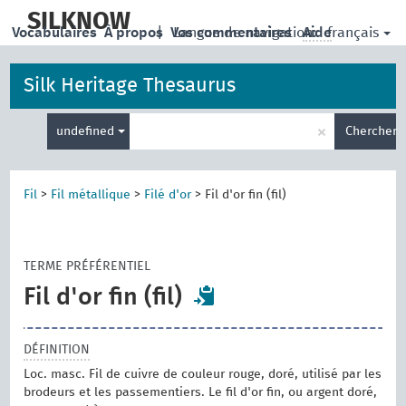
skip
to
SILKNOW
français
Vocabulaires
À propos
|
Vos commentaires
Langue de navigation:
Aide
main
content
Silk Heritage Thesaurus
Entrez
×
undefined
Chercher
votre
terme
de
recherche
Fil
>
Fil métallique
>
Filé d'or
>
Fil d'or fin (fil)
TERME PRÉFÉRENTIEL
Fil d'or fin (fil)
DÉFINITION
Loc. masc. Fil de cuivre de couleur rouge, doré, utilisé par les
brodeurs et les passementiers. Le fil d'or fin, ou argent doré,