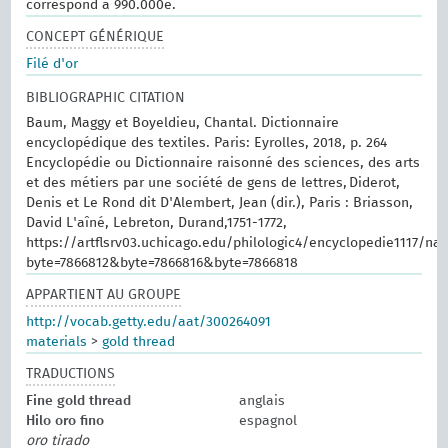
correspond à 990.000e.
CONCEPT GÉNÉRIQUE
Filé d'or
BIBLIOGRAPHIC CITATION
Baum, Maggy et Boyeldieu, Chantal. Dictionnaire
encyclopédique des textiles. Paris: Eyrolles, 2018, p. 264
Encyclopédie ou Dictionnaire raisonné des sciences, des arts
et des métiers par une société de gens de lettres, Diderot,
Denis et Le Rond dit D'Alembert, Jean (dir.), Paris : Briasson,
David L'aîné, Lebreton, Durand,1751-1772,
https://artflsrv03.uchicago.edu/philologic4/encyclopedie1117/na
byte=7866812&byte=7866816&byte=7866818
APPARTIENT AU GROUPE
http://vocab.getty.edu/aat/300264091
materials
>
gold thread
TRADUCTIONS
Fine gold thread
anglais
Hilo oro fino
espagnol
oro tirado