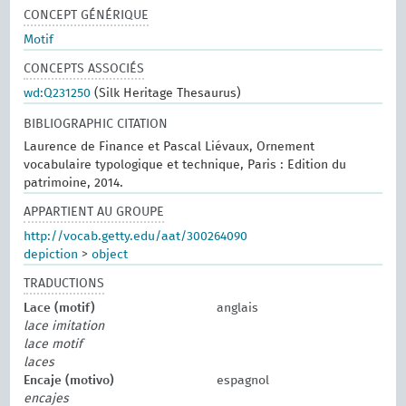
CONCEPT GÉNÉRIQUE
Motif
CONCEPTS ASSOCIÉS
wd:Q231250
(Silk Heritage Thesaurus)
BIBLIOGRAPHIC CITATION
Laurence de Finance et Pascal Liévaux, Ornement
vocabulaire typologique et technique, Paris : Edition du
patrimoine, 2014.
APPARTIENT AU GROUPE
http://vocab.getty.edu/aat/300264090
depiction
>
object
TRADUCTIONS
Lace (motif)
anglais
lace imitation
lace motif
laces
Encaje (motivo)
espagnol
encajes