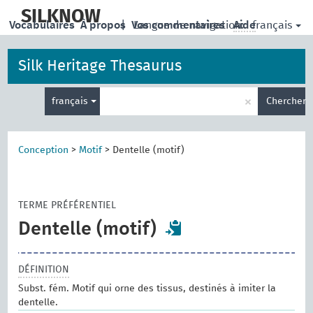
skip
to
SILKNOW
français
Vocabulaires
À propos
|
Vos commentaires
Langue de navigation:
Aide
main
content
Silk Heritage Thesaurus
Entrez
×
français
Chercher
votre
terme
de
recherche
Conception
>
Motif
>
Dentelle (motif)
TERME PRÉFÉRENTIEL
Dentelle (motif)
DÉFINITION
Subst. fém. Motif qui orne des tissus, destinés à imiter la
dentelle.