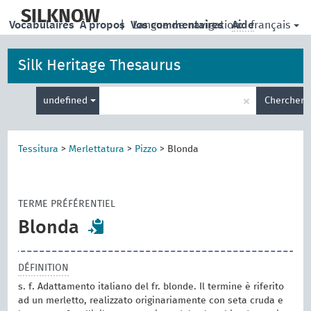
skip
to
SILKNOW
français
Vocabulaires
À propos
|
Vos commentaires
Langue de navigation:
Aide
main
content
Silk Heritage Thesaurus
Entrez
×
undefined
Chercher
votre
terme
de
recherche
Tessitura
>
Merlettatura
>
Pizzo
>
Blonda
TERME PRÉFÉRENTIEL
Blonda
DÉFINITION
s. f. Adattamento italiano del fr. blonde. Il termine è riferito
ad un merletto, realizzato originariamente con seta cruda e