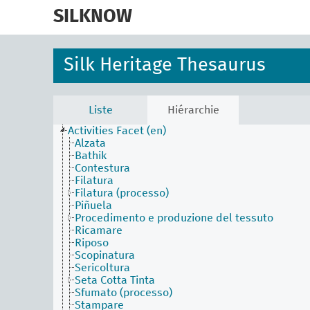
skip
to
SILKNOW
main
content
Silk Heritage Thesaurus
Liste
Hiérarchie
Activities Facet (en)
Alzata
Bathik
Contestura
Filatura
Filatura (processo)
Piñuela
Procedimento e produzione del tessuto
Ricamare
Riposo
Scopinatura
Sericoltura
Seta Cotta Tinta
Sfumato (processo)
Stampare