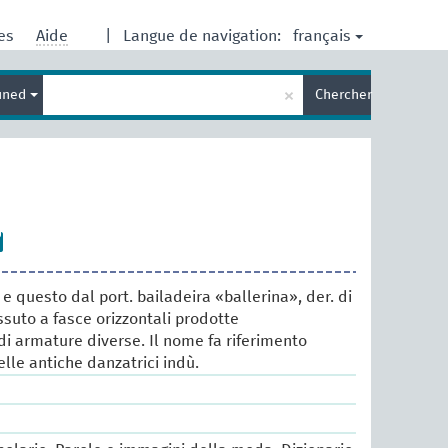
français
res
Aide
|
Langue de navigation:
Entrez
×
ined
Chercher
votre
terme
de
recherche
, e questo dal port. bailadeira «ballerina», der. di
ssuto a fasce orizzontali prodotte
i armature diverse. Il nome fa riferimento
lle antiche danzatrici indù.