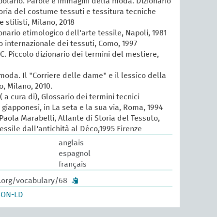
lario. Parole e immagini della moda. Dizionario
oria del costume tessuti e tessitura tecniche
e stilisti, Milano, 2018
ionario etimologico dell'arte tessile, Napoli, 1981
io internazionale dei tessuti, Como, 1997
 C. Piccolo dizionario dei termini del mestiere,
 moda. Il "Corriere delle dame" e il lessico della
, Milano, 2010.
 a cura di), Glossario dei termini tecnici
e giapponesi, in La seta e la sua via, Roma, 1994
aola Marabelli, Atlante di Storia del Tessuto,
tessile dall'antichità al Déco,1995 Firenze
anglais
espagnol
français
w.org/vocabulary/68
SON-LD