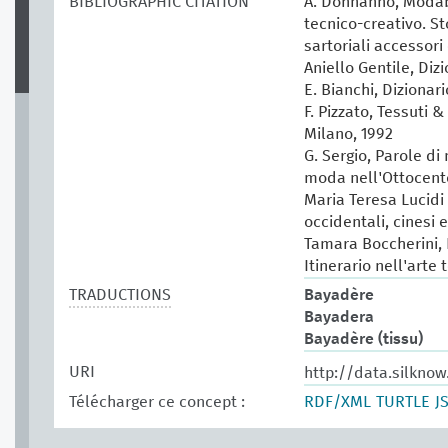
BIBLIOGRAPHIC CITATION
A. Donnanno, Modabo
tecnico-creativo. St
sartoriali accessori 
Aniello Gentile, Diz
E. Bianchi, Dizionar
F. Pizzato, Tessuti &
Milano, 1992
G. Sergio, Parole di
moda nell'Ottocento
Maria Teresa Lucidi (
occidentali, cinesi 
Tamara Boccherini, P
Itinerario nell'arte 
TRADUCTIONS
Bayadère
Bayadera
Bayadère (tissu)
URI
http://data.silkno
Télécharger ce concept :
RDF/XML
TURTLE
J