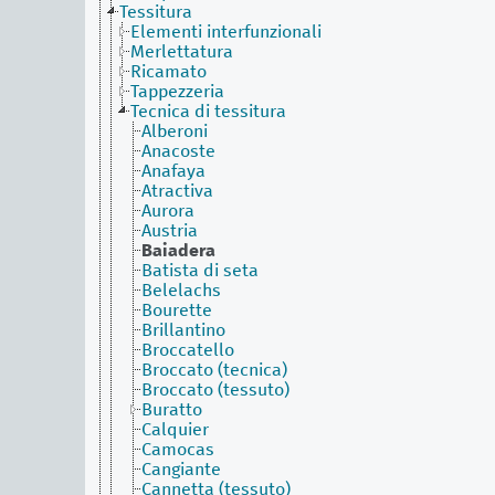
Tessitura
Elementi interfunzionali
Merlettatura
Ricamato
Tappezzeria
Tecnica di tessitura
Alberoni
Anacoste
Anafaya
Atractiva
Aurora
Austria
Baiadera
Batista di seta
Belelachs
Bourette
Brillantino
Broccatello
Broccato (tecnica)
Broccato (tessuto)
Buratto
Calquier
Camocas
Cangiante
Cannetta (tessuto)