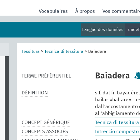
Vocabulaires
À propos
Vos commentai
Langue des données
undef
Tessitura
>
Tecnica di tessitura
>
Baiadera
Baiadera
TERME PRÉFÉRENTIEL
DÉFINITION
s.f. dal fr. bayadère
bailar «ballare». Te
dall'accostamento d
all'abbigliamento de
CONCEPT GÉNÉRIQUE
Tecnica di tessitura
CONCEPTS ASSOCIÉS
Intreccio composto