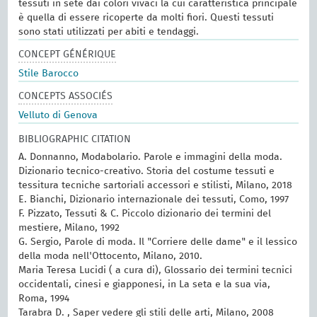
tessuti in sete dai colori vivaci la cui caratteristica principale
è quella di essere ricoperte da molti fiori. Questi tessuti
sono stati utilizzati per abiti e tendaggi.
CONCEPT GÉNÉRIQUE
Stile Barocco
CONCEPTS ASSOCIÉS
Velluto di Genova
BIBLIOGRAPHIC CITATION
A. Donnanno, Modabolario. Parole e immagini della moda.
Dizionario tecnico-creativo. Storia del costume tessuti e
tessitura tecniche sartoriali accessori e stilisti, Milano, 2018
E. Bianchi, Dizionario internazionale dei tessuti, Como, 1997
F. Pizzato, Tessuti & C. Piccolo dizionario dei termini del
mestiere, Milano, 1992
G. Sergio, Parole di moda. Il "Corriere delle dame" e il lessico
della moda nell'Ottocento, Milano, 2010.
Maria Teresa Lucidi ( a cura di), Glossario dei termini tecnici
occidentali, cinesi e giapponesi, in La seta e la sua via,
Roma, 1994
Tarabra D. , Saper vedere gli stili delle arti, Milano, 2008