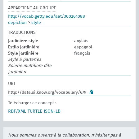
APPARTIENT AU GROUPE
http://vocab.getty.edu/aat/300264088
depiction
>
style
TRADUCTIONS
Jardiniere style
anglais
Estilo jardinière
espagnol
Style jardinière
français
Style à parterres
Soierie multiflore dite
jardinière
URI
http://data.silknow.org/vocabulary/679
Télécharger ce concept :
RDF/XML
TURTLE
JSON-LD
Nous sommes ouverts à la collaboration, n'hésiter pas à