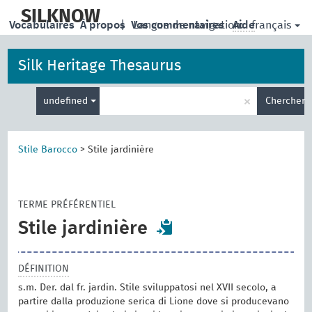
skip
to
SILKNOW
français
Vocabulaires
À propos
|
Vos commentaires
Langue de navigation:
Aide
main
content
Silk Heritage Thesaurus
Entrez
×
undefined
Chercher
votre
terme
de
recherche
Stile Barocco
>
Stile jardinière
TERME PRÉFÉRENTIEL
Stile jardinière
DÉFINITION
s.m. Der. dal fr. jardin. Stile sviluppatosi nel XVII secolo, a
partire dalla produzione serica di Lione dove si producevano