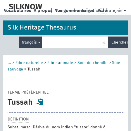
skip
to
SILKNOW
français
Vocabulaires
À propos
|
Vos commentaires
Langue de navigation:
Aide
main
content
Silk Heritage Thesaurus
Entrez
×
français
Chercher
votre
terme
de
recherche
...
>
Fibre naturelle
>
Fibre animale
>
Soie de chenille
>
Soie
sauvage
>
Tussah
TERME PRÉFÉRENTIEL
Tussah
DÉFINITION
Subst. masc. Dérive du nom indien "tussor" donné à