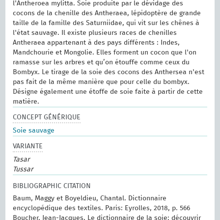
l'Antheroea mylitta. Soie produite par le dévidage des
cocons de la chenille des Antheraea, lépidoptère de grande
taille de la famille des Saturniidae, qui vit sur les chênes à
l'état sauvage. Il existe plusieurs races de chenilles
Antheraea appartenant à des pays différents : Indes,
Mandchourie et Mongolie. Elles forment un cocon que l'on
ramasse sur les arbres et qu’on étouffe comme ceux du
Bombyx. Le tirage de la soie des cocons des Anthersea n'est
pas fait de la même manière que pour celle du bombyx.
Désigne également une étoffe de soie faite à partir de cette
matière.
CONCEPT GÉNÉRIQUE
Soie sauvage
VARIANTE
Tasar
Tussar
BIBLIOGRAPHIC CITATION
Baum, Maggy et Boyeldieu, Chantal. Dictionnaire
encyclopédique des textiles. Paris: Eyrolles, 2018, p. 566
Boucher, Jean-Jacques. Le dictionnaire de la soie: découvrir