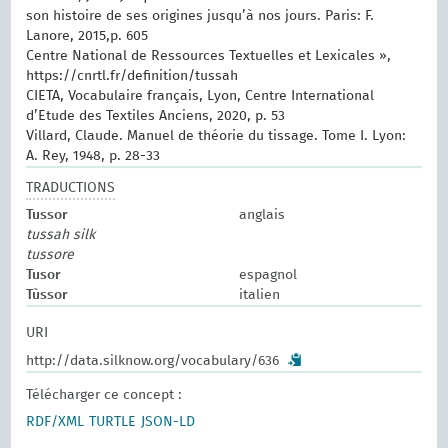
son histoire de ses origines jusqu’à nos jours. Paris: F.
Lanore, 2015,p. 605
Centre National de Ressources Textuelles et Lexicales »,
https://cnrtl.fr/definition/tussah
CIETA, Vocabulaire français, Lyon, Centre International
d’Etude des Textiles Anciens, 2020, p. 53
Villard, Claude. Manuel de théorie du tissage. Tome I. Lyon:
A. Rey, 1948, p. 28-33
TRADUCTIONS
Tussor
anglais
tussah silk
tussore
Tusor
espagnol
Tùssor
italien
URI
http://data.silknow.org/vocabulary/636
Télécharger ce concept :
RDF/XML
TURTLE
JSON-LD