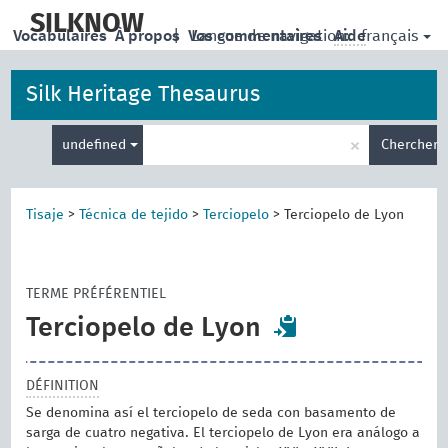
skip
to
SILKNOW
français
Vocabulaires
À propos
|
Vos commentaires
Langue de navigation:
Aide
main
content
Silk Heritage Thesaurus
Entrez
×
undefined
Chercher
votre
terme
de
recherche
Tisaje
>
Técnica de tejido
>
Terciopelo
>
Terciopelo de Lyon
TERME PRÉFÉRENTIEL
Terciopelo de Lyon
DÉFINITION
Se denomina así el terciopelo de seda con basamento de
sarga de cuatro negativa. El terciopelo de Lyon era análogo a