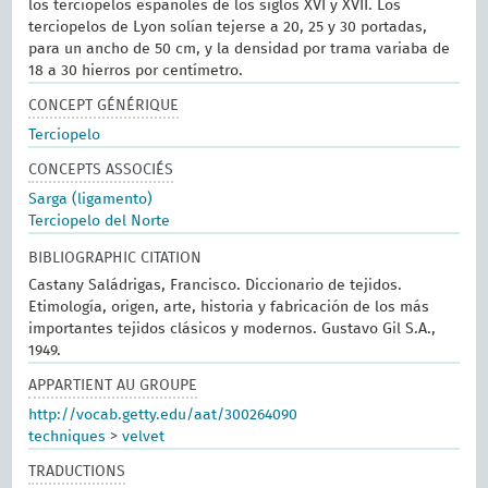
los terciopelos españoles de los siglos XVI y XVII. Los
terciopelos de Lyon solían tejerse a 20, 25 y 30 portadas,
para un ancho de 50 cm, y la densidad por trama variaba de
18 a 30 hierros por centímetro.
CONCEPT GÉNÉRIQUE
Terciopelo
CONCEPTS ASSOCIÉS
Sarga (ligamento)
Terciopelo del Norte
BIBLIOGRAPHIC CITATION
Castany Saládrigas, Francisco. Diccionario de tejidos.
Etimología, origen, arte, historia y fabricación de los más
importantes tejidos clásicos y modernos. Gustavo Gil S.A.,
1949.
APPARTIENT AU GROUPE
http://vocab.getty.edu/aat/300264090
techniques
>
velvet
TRADUCTIONS